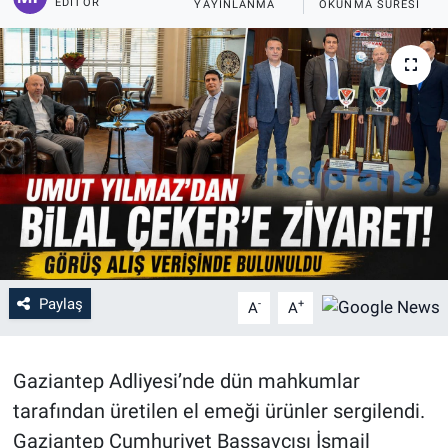
EDITÖR
YAYINLANMA
OKUNMA SÜRESI
Paylaş
-
+
A
A
Gaziantep Adliyesi’nde dün mahkumlar
tarafından üretilen el emeği ürünler sergilendi.
Gaziantep Cumhuriyet Başsavcısı İsmail