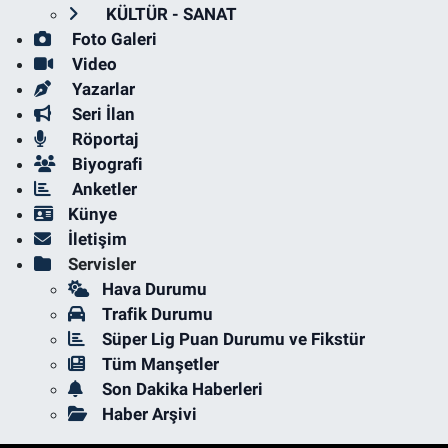
KÜLTÜR - SANAT
Foto Galeri
Video
Yazarlar
Seri İlan
Röportaj
Biyografi
Anketler
Künye
İletişim
Servisler
Hava Durumu
Trafik Durumu
Süper Lig Puan Durumu ve Fikstür
Tüm Manşetler
Son Dakika Haberleri
Haber Arşivi