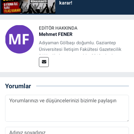
karar!
EDITÖR HAKKINDA
Mehmet FENER
Adıyaman Gölbaşı doğumlu. Gaziantep
Üniversitesi İletişim Fakültesi Gazetecilik
Bölümü’nden mezun oldu. 2019 yılında
başladığı gazetecilik mesleğinde, muhabir,
grafik tasarım, internet sitesi editörlüğü gibi
alanlarda çalıştı. Meslek hayatına
Referansgazetesi.com.tr’de yazı işleri
Yorumlar
müdürü ve “Güncel, Spor ve Teknolojiden
Sorumlu Haber Editörü' olarak devam
etmektedir.