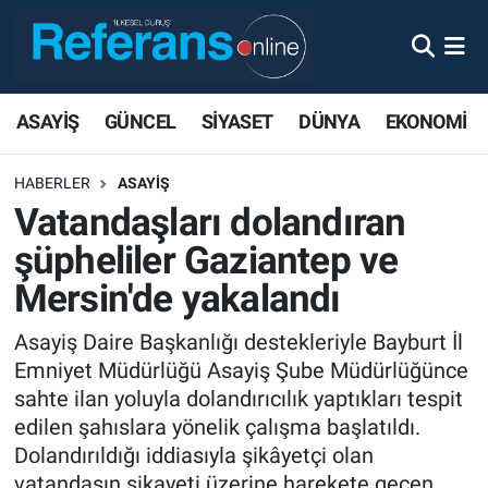
ASAYİŞ
GÜNCEL
SİYASET
DÜNYA
EKONOMİ
HABERLER
ASAYİŞ
Vatandaşları dolandıran
şüpheliler Gaziantep ve
Mersin'de yakalandı
Asayiş Daire Başkanlığı destekleriyle Bayburt İl
Emniyet Müdürlüğü Asayiş Şube Müdürlüğünce
sahte ilan yoluyla dolandırıcılık yaptıkları tespit
edilen şahıslara yönelik çalışma başlatıldı.
Dolandırıldığı iddiasıyla şikâyetçi olan
vatandaşın şikayeti üzerine harekete geçen