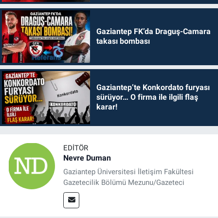
Gaziantep FK’da Draguş-Camara
takası bombası
Gaziantep’te Konkordato furyası
sürüyor… O firma ile ilgili flaş
karar!
EDITÖR
Nevre Duman
Gaziantep Üniversitesi İletişim Fakültesi
Gazetecilik Bölümü Mezunu/Gazeteci