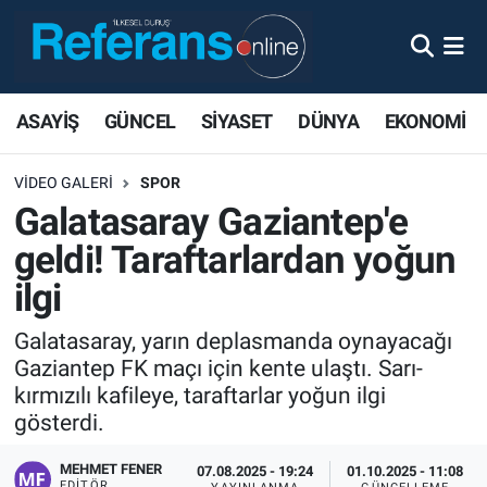
ASAYİŞ
GÜNCEL
SİYASET
DÜNYA
EKONOMİ
VIDEO GALERI
SPOR
Galatasaray Gaziantep'e
geldi! Taraftarlardan yoğun
ilgi
Galatasaray, yarın deplasmanda oynayacağı
Gaziantep FK maçı için kente ulaştı. Sarı-
kırmızılı kafileye, taraftarlar yoğun ilgi
gösterdi.
MEHMET FENER
07.08.2025 - 19:24
01.10.2025 - 11:08
EDITÖR