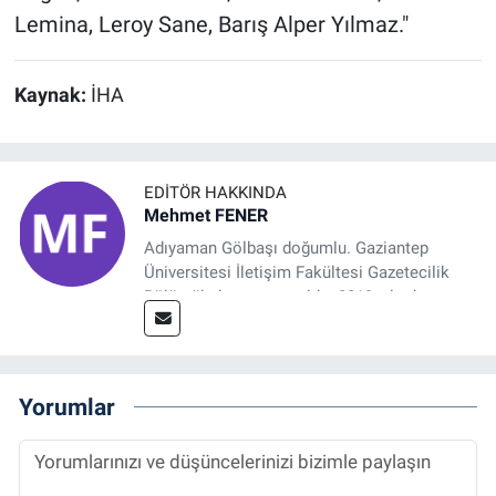
Lemina, Leroy Sane, Barış Alper Yılmaz."
Kaynak:
İHA
EDITÖR HAKKINDA
Mehmet FENER
Adıyaman Gölbaşı doğumlu. Gaziantep
Üniversitesi İletişim Fakültesi Gazetecilik
Bölümü’nden mezun oldu. 2019 yılında
başladığı gazetecilik mesleğinde, muhabir,
grafik tasarım, internet sitesi editörlüğü gibi
alanlarda çalıştı. Meslek hayatına
Referansgazetesi.com.tr’de yazı işleri
Yorumlar
müdürü ve “Güncel, Spor ve Teknolojiden
Sorumlu Haber Editörü' olarak devam
etmektedir.