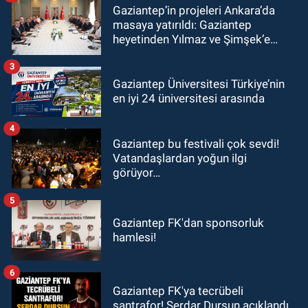
Gaziantep’in projeleri Ankara’da
masaya yatırıldı: Gaziantep
heyetinden Yılmaz ve Şimşek’e
ziyaret!
3
Gaziantep Üniversitesi Türkiye’nin
en iyi 24 üniversitesi arasında
4
Gaziantep bu festivali çok sevdi!
Vatandaşlardan yoğun ilgi
görüyor…
5
Gaziantep FK'dan sponsorluk
hamlesi!
6
Gaziantep FK'ya tecrübeli
santrafor! Serdar Dursun açıklandı