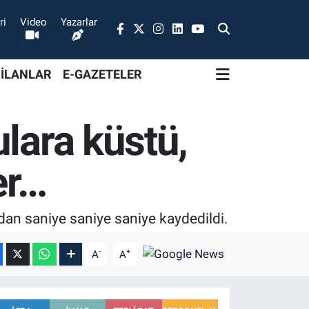
ri
Video
Yazarlar
 İLANLAR
E-GAZETELER
lara küstü,
er…
dan saniye saniye saniye kaydedildi.
-
+
A
A