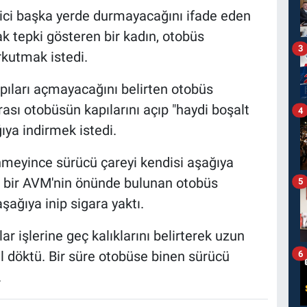
arici başka yerde durmayacağını ifade eden
 tepki gösteren bir kadın, otobüs
3
kutmak istedi.
pıları açmayacağını belirten otobüs
rası otobüsün kapılarını açıp "haydi boşalt
4
ğıya indirmek istedi.
inmeyince sürücü çareyi kendisi aşağıya
i bir AVM'nin önünde bulunan otobüs
5
ağıya inip sigara yaktı.
 işlerine geç kalıklarını belirterek uzun
l döktü. Bir süre otobüse binen sürücü
6
.