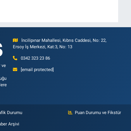
İncilipınar Mahallesi, Kıbrıs Caddesi, No: 22,
Ersoy İş Merkezi, Kat:3, No: 13
0342 323 23 86
 ve
[email protected]
luğu
lere
afik Durumu
Puan Durumu ve Fikstür
ber Arşivi