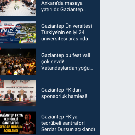
Ankara’da masaya
yatırıldı: Gaziantep
heyetinden Yılmaz ve
Şimşek’e ziyaret!
Gaziantep Üniversitesi
Türkiye’nin en iyi 24
üniversitesi arasında
Gaziantep bu festivali
çok sevdi!
Vatandaşlardan yoğun
ilgi görüyor…
Gaziantep FK'dan
sponsorluk hamlesi!
Gaziantep FK'ya
tecrübeli santrafor!
Serdar Dursun açıklandı