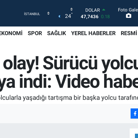
Foto Gale
DOLAR
°
24
47,7436
0.18
EURO
55,2510
0.32
EKONOMİ
SPOR
SAĞLIK
YEREL HABERLER
RESMİ
STERLİN
64,4811
0.38
GRAM ALTIN
olay! Sürücü yolcu
6660.55
0.03
BİST100
13.779
-14
ya indi: Video hab
BITCOIN
64.959,79
1.11
cularla yaşadığı tartışma bir başka yolcu tarafın