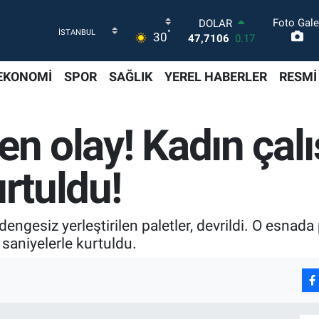
Foto Gale
DOLAR
°
30
47,7106
0.17
EURO
55,1652
0.27
EKONOMİ
SPOR
SAĞLIK
YEREL HABERLER
RESMİ
STERLİN
64,4046
0.35
GRAM ALTIN
en olay! Kadın ça
6618.49
2.12
BİST100
13.773
-19
urtuldu!
BITCOIN
65.130,04
1.2
dengesiz yerleştirilen paletler, devrildi. O esnada
 saniyelerle kurtuldu.