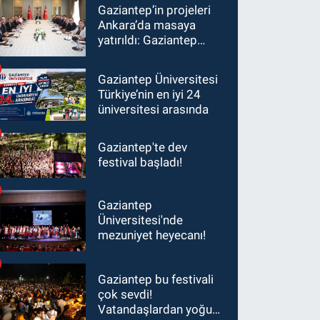
Gaziantep’in projeleri
Ankara’da masaya
yatırıldı: Gaziantep
heyetinden Yılmaz ve
Şimşek’e ziyaret!
Gaziantep Üniversitesi
Türkiye’nin en iyi 24
üniversitesi arasında
Gaziantep'te dev
festival başladı!
Gaziantep
Üniversitesi'nde
mezuniyet heyecanı!
Gaziantep bu festivali
çok sevdi!
Vatandaşlardan yoğun