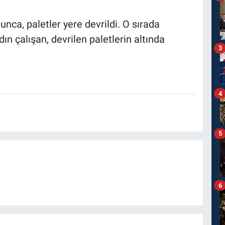
unca, paletler yere devrildi. O sırada
n çalışan, devrilen paletlerin altında
3
4
5
6