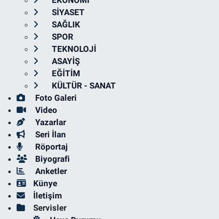
EKONOMİ
SİYASET
SAĞLIK
SPOR
TEKNOLOJİ
ASAYİŞ
EĞİTİM
KÜLTÜR - SANAT
Foto Galeri
Video
Yazarlar
Seri İlan
Röportaj
Biyografi
Anketler
Künye
İletişim
Servisler