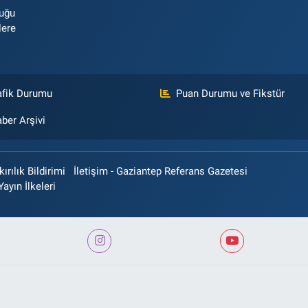
luğu
lere
afik Durumu
Puan Durumu ve Fikstür
ber Arşivi
rılık Bildirimi
İletişim - Gaziantep Referans Gazetesi
Yayın İlkeleri