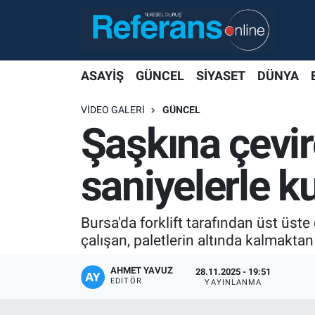
ASAYİŞ
GÜNCEL
SİYASET
DÜNYA
VIDEO GALERI
GÜNCEL
Şaşkına çevir
saniyelerle k
Bursa'da forklift tarafından üst üste 
çalışan, paletlerin altında kalmaktan
AHMET YAVUZ
28.11.2025 - 19:51
EDITÖR
YAYINLANMA