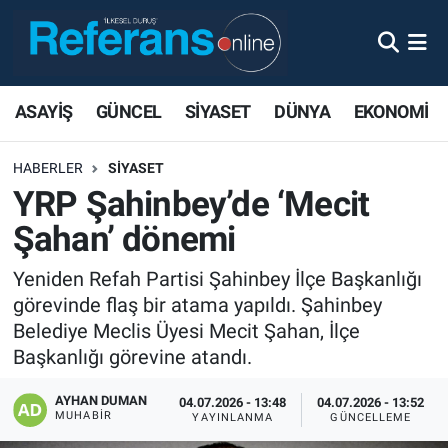
ASAYİŞ
GÜNCEL
SİYASET
DÜNYA
EKONOMİ
HABERLER
SİYASET
YRP Şahinbey’de ‘Mecit
Şahan’ dönemi
Yeniden Refah Partisi Şahinbey İlçe Başkanlığı
görevinde flaş bir atama yapıldı. Şahinbey
Belediye Meclis Üyesi Mecit Şahan, İlçe
Başkanlığı görevine atandı.
AYHAN DUMAN
04.07.2026 - 13:48
04.07.2026 - 13:52
MUHABIR
YAYINLANMA
GÜNCELLEME