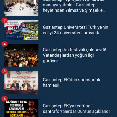
masaya yatırıldı: Gaziantep
heyetinden Yılmaz ve Şimşek’e
ziyaret!
3
Gaziantep Üniversitesi Türkiye’nin
en iyi 24 üniversitesi arasında
4
Gaziantep bu festivali çok sevdi!
Vatandaşlardan yoğun ilgi
görüyor…
5
Gaziantep FK'dan sponsorluk
hamlesi!
6
Gaziantep FK'ya tecrübeli
santrafor! Serdar Dursun açıklandı