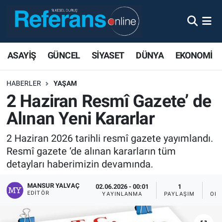
ASAYİŞ
GÜNCEL
SİYASET
DÜNYA
EKONOMİ
HABERLER
YAŞAM
2 Haziran Resmî Gazete’ de
Alınan Yeni Kararlar
2 Haziran 2026 tarihli resmî gazete yayımlandı.
Resmî gazete ‘de alınan kararların tüm
detayları haberimizin devamında.
MANSUR YALVAÇ
02.06.2026 - 00:01
1
EDITÖR
YAYINLANMA
PAYLAŞIM
OKU