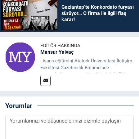
Gaziantep’te Konkordato furyası
sürüyor… O firma ile ilgili flaş
karar!
EDITÖR HAKKINDA
Mansur Yalvaç
Lisans eğitimini Atatürk Üniversitesi İletişim
Fakültesi Gazetecilik Bölümü'nde
tamamladıktan sonra, YL eğitimini GAÜN
Sosyal Bilimler Enstitüsü'nde İletişim ve T. D.
Ana Bilim Dalı'nda “Medyada Anlam İnşası:
Bitcoin Örneği” başlıklı teziyle tamamladı.
2014 yılında başladığı profesyonel kariyerini
Yorumlar
halen Referansgazetesi.com.tr'de Güncel,
Spor, Sağlık ve Ekonomi Editörü olarak
sürdürmektedir.