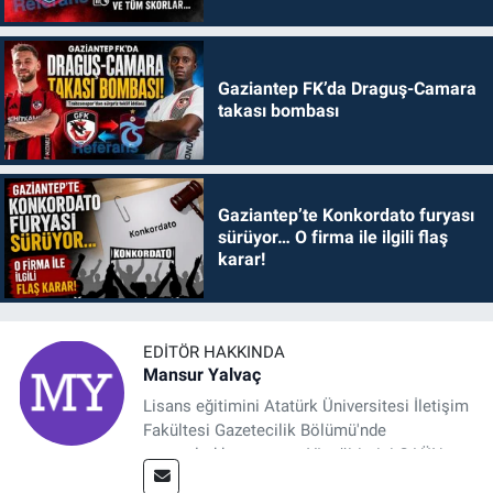
Gaziantep FK’da Draguş-Camara
takası bombası
Gaziantep’te Konkordato furyası
sürüyor… O firma ile ilgili flaş
karar!
EDITÖR HAKKINDA
Mansur Yalvaç
Lisans eğitimini Atatürk Üniversitesi İletişim
Fakültesi Gazetecilik Bölümü'nde
tamamladıktan sonra, YL eğitimini GAÜN
Sosyal Bilimler Enstitüsü'nde İletişim ve T. D.