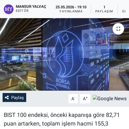
MANSUR YALVAÇ
25.05.2026 - 19:10
1
EDITÖR
YAYINLANMA
PAYLAŞIM
OKU
Paylaş
-
+
A
A
BIST 100 endeksi, önceki kapanışa göre 82,71
puan artarken, toplam işlem hacmi 155,3