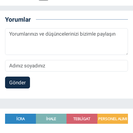
Ana Bilim Dalı'nda “Medyada Anlam İnşası:
Bitcoin Örneği” başlıklı teziyle tamamladı.
2014 yılında başladığı profesyonel kariyerini
Yorumlar
halen Referansgazetesi.com.tr'de Güncel,
Spor, Sağlık ve Ekonomi Editörü olarak
sürdürmektedir.
Gönder