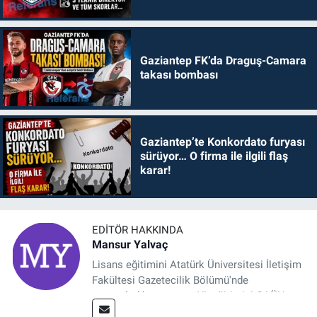
Gaziantep FK’da Draguş-Camara
takası bombası
Gaziantep’te Konkordato furyası
sürüyor… O firma ile ilgili flaş
karar!
EDITÖR HAKKINDA
Mansur Yalvaç
Lisans eğitimini Atatürk Üniversitesi İletişim
Fakültesi Gazetecilik Bölümü'nde
tamamladıktan sonra, YL eğitimini GAÜN
Sosyal Bilimler Enstitüsü'nde İletişim ve T. D.