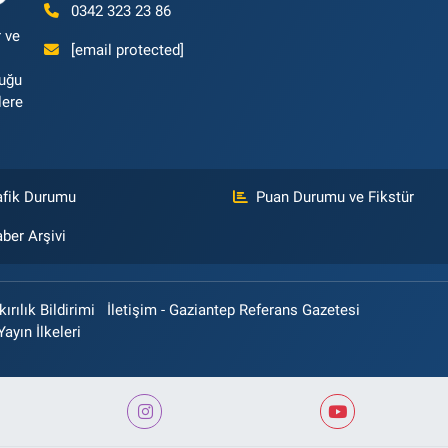
0342 323 23 86
 ve
[email protected]
luğu
lere
afik Durumu
Puan Durumu ve Fikstür
ber Arşivi
rılık Bildirimi
İletişim - Gaziantep Referans Gazetesi
Yayın İlkeleri