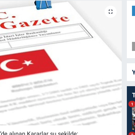
Y
1
de alınan Kararlar şu şekilde;
2