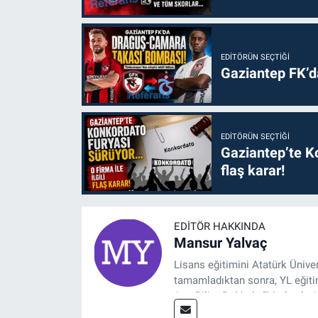
EDITÖRÜN SEÇTIĞI
Gaziantep FK’
EDITÖRÜN SEÇTIĞI
Gaziantep’te Ko
flaş karar!
EDITÖR HAKKINDA
Mansur Yalvaç
Lisans eğitimini Atatürk Ünive
tamamladıktan sonra, YL eğitim
Ana Bilim Dalı'nda “Medyada An
2014 yılında başladığı profesy