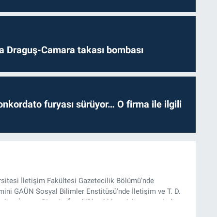
da Draguş-Camara takası bombası
nkordato furyası sürüyor… O firma ile ilgili
rsitesi İletişim Fakültesi Gazetecilik Bölümü'nde
ini GAÜN Sosyal Bilimler Enstitüsü'nde İletişim ve T. D.
lam İnşası: Bitcoin Örneği” başlıklı teziyle tamamladı.
onel kariyerini halen Referansgazetesi.com.tr'de Güncel,