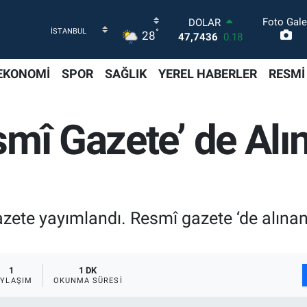
Foto Gale
DOLAR
°
28
47,7436
0.18
EURO
55,2510
0.32
EKONOMİ
SPOR
SAĞLIK
YEREL HABERLER
RESMİ
STERLİN
64,4811
0.38
GRAM ALTIN
mî Gazete’ de Alı
6660.55
0
BİST100
13.779
-14
BITCOIN
64.840,97
-0.15
azete yayımlandı. Resmî gazete ‘de alınan
1
1 DK
AYLAŞIM
OKUNMA SÜRESI