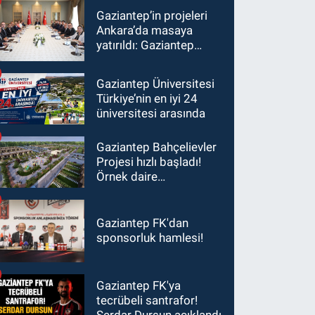
Gaziantep’in projeleri
Ankara’da masaya
yatırıldı: Gaziantep
heyetinden Yılmaz ve
Şimşek’e ziyaret!
Gaziantep Üniversitesi
Türkiye’nin en iyi 24
üniversitesi arasında
Gaziantep Bahçelievler
Projesi hızlı başladı!
Örnek daire
görüntülendi...
Gaziantep FK'dan
sponsorluk hamlesi!
Gaziantep FK'ya
tecrübeli santrafor!