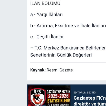
İLÂN BÖLÜMÜ
a - Yargı İlânları
b - Artırma, Eksiltme ve İhale İlânları
c - Çeşitli İlânlar
– T.C. Merkez Bankasınca Belirlenen
Senetlerinin Günlük Değerleri
Kaynak:
Resmi Gazete
EDITÖRÜN SEÇTIĞI
Gaziantep FK’nı
direktör ve tüm