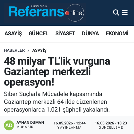
ASAYİŞ
GÜNCEL
SİYASET
DÜNYA
EKONOMİ
HABERLER
ASAYİŞ
48 milyar TL’lik vurguna
Gaziantep merkezli
operasyon!
Siber Suçlarla Mücadele kapsamında
Gaziantep merkezli 64 ilde düzenlenen
operasyonlarda 1.021 şüpheli yakalandı.
AYHAN DUMAN
16.05.2026 - 12:44
16.05.2026 - 13:23
MUHABIR
YAYINLANMA
GÜNCELLEME