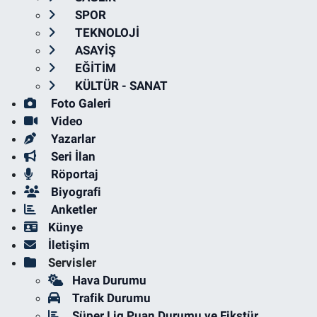
SPOR
TEKNOLOJİ
ASAYİŞ
EĞİTİM
KÜLTÜR - SANAT
Foto Galeri
Video
Yazarlar
Seri İlan
Röportaj
Biyografi
Anketler
Künye
İletişim
Servisler
Hava Durumu
Trafik Durumu
Süper Lig Puan Durumu ve Fikstür