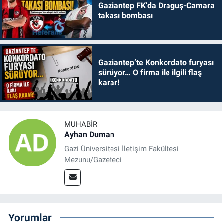
Gaziantep FK’da Draguş-Camara
takası bombası
Gaziantep’te Konkordato furyası
sürüyor… O firma ile ilgili flaş
karar!
MUHABIR
Ayhan Duman
Gazi Üniversitesi İletişim Fakültesi
Mezunu/Gazeteci
Yorumlar