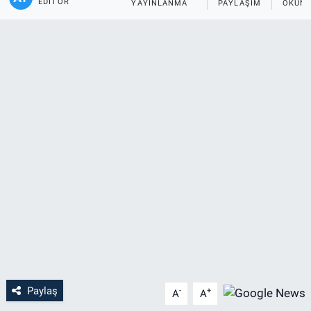
EDITÖR
YAYINLANMA
PAYLAŞIM
OKUNM
Paylaş
-
+
A
A