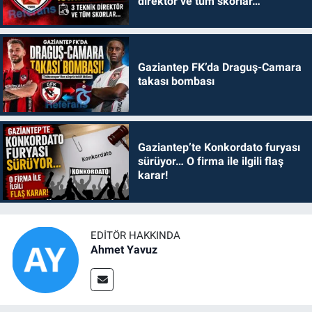
direktör ve tüm skorlar…
Gaziantep FK’da Draguş-Camara
takası bombası
Gaziantep’te Konkordato furyası
sürüyor… O firma ile ilgili flaş
karar!
EDITÖR HAKKINDA
Ahmet Yavuz