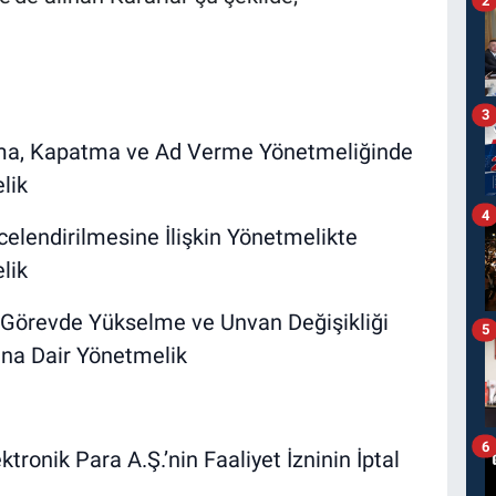
3
çma, Kapatma ve Ad Verme Yönetmeliğinde
lik
4
elendirilmesine İlişkin Yönetmelikte
lik
 Görevde Yükselme ve Unvan Değişikliği
5
ına Dair Yönetmelik
6
ronik Para A.Ş.’nin Faaliyet İzninin İptal