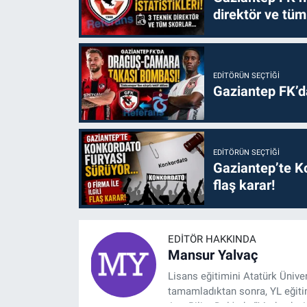
direktör ve tüm
EDITÖRÜN SEÇTIĞI
Gaziantep FK’
EDITÖRÜN SEÇTIĞI
Gaziantep’te Ko
flaş karar!
EDITÖR HAKKINDA
Mansur Yalvaç
Lisans eğitimini Atatürk Ünive
tamamladıktan sonra, YL eğitim
Ana Bilim Dalı'nda “Medyada An