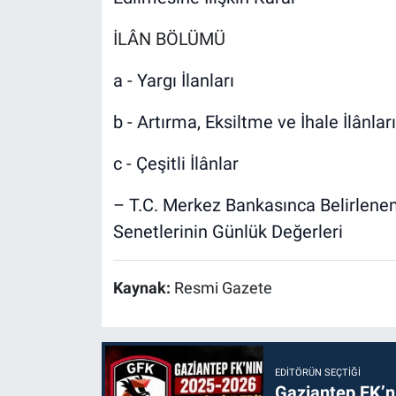
İLÂN BÖLÜMÜ
a - Yargı İlanları
b - Artırma, Eksiltme ve İhale İlânları
c - Çeşitli İlânlar
– T.C. Merkez Bankasınca Belirlenen
Senetlerinin Günlük Değerleri
Kaynak:
Resmi Gazete
EDITÖRÜN SEÇTIĞI
Gaziantep FK’nı