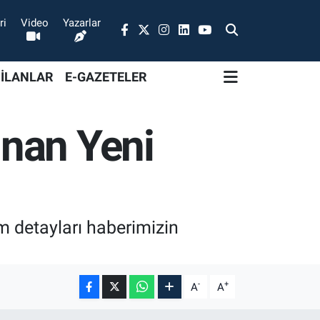
ri
Video
Yazarlar
 İLANLAR
E-GAZETELER
nan Yeni
 detayları haberimizin
-
+
A
A