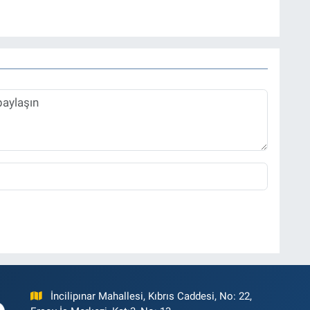
onel kariyerini halen Referansgazetesi.com.tr'de Güncel,
rü olarak sürdürmektedir.
İncilipınar Mahallesi, Kıbrıs Caddesi, No: 22,