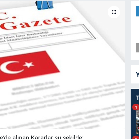
Y
1
de alınan Kararlar şu şekilde;
2