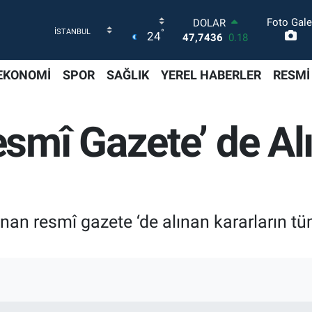
Foto Gale
DOLAR
°
24
47,7436
0.18
EURO
55,2510
0.32
EKONOMİ
SPOR
SAĞLIK
YEREL HABERLER
RESMİ
STERLİN
64,4811
0.38
GRAM ALTIN
mî Gazete’ de Alı
6660.55
0.03
BİST100
13.779
-14
BITCOIN
64.959,79
1.11
 resmî gazete ‘de alınan kararların tüm