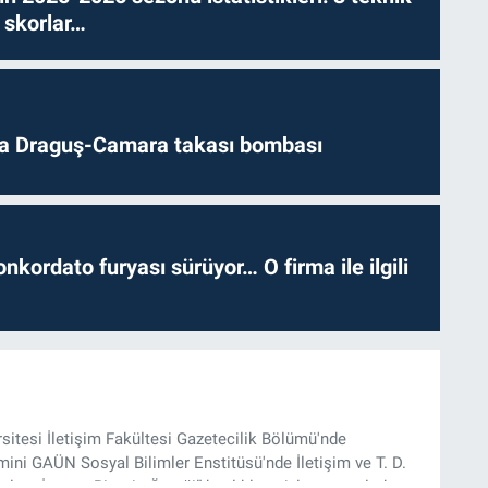
 skorlar…
da Draguş-Camara takası bombası
nkordato furyası sürüyor… O firma ile ilgili
rsitesi İletişim Fakültesi Gazetecilik Bölümü'nde
ini GAÜN Sosyal Bilimler Enstitüsü'nde İletişim ve T. D.
lam İnşası: Bitcoin Örneği” başlıklı teziyle tamamladı.