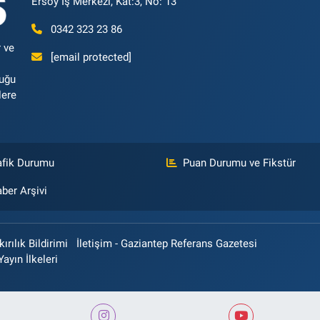
Ersoy İş Merkezi, Kat:3, No: 13
0342 323 23 86
 ve
[email protected]
luğu
lere
afik Durumu
Puan Durumu ve Fikstür
ber Arşivi
rılık Bildirimi
İletişim - Gaziantep Referans Gazetesi
Yayın İlkeleri