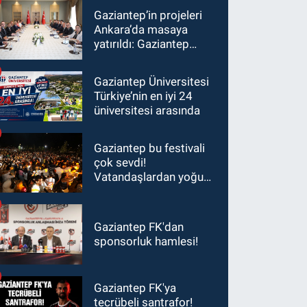
Gaziantep’in projeleri
Ankara’da masaya
yatırıldı: Gaziantep
heyetinden Yılmaz ve
Şimşek’e ziyaret!
Gaziantep Üniversitesi
Türkiye’nin en iyi 24
üniversitesi arasında
Gaziantep bu festivali
çok sevdi!
Vatandaşlardan yoğun
ilgi görüyor…
Gaziantep FK'dan
sponsorluk hamlesi!
Gaziantep FK'ya
tecrübeli santrafor!