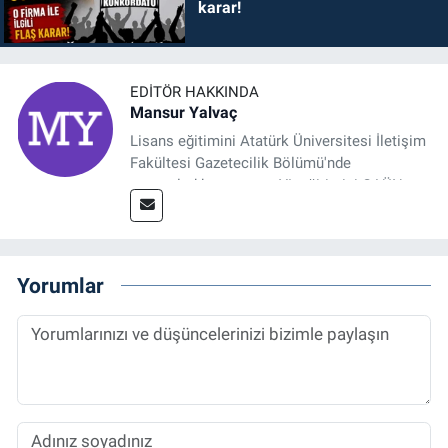
karar!
EDITÖR HAKKINDA
Mansur Yalvaç
Lisans eğitimini Atatürk Üniversitesi İletişim
Fakültesi Gazetecilik Bölümü'nde
tamamladıktan sonra, YL eğitimini GAÜN
Sosyal Bilimler Enstitüsü'nde İletişim ve T. D.
Ana Bilim Dalı'nda “Medyada Anlam İnşası:
Bitcoin Örneği” başlıklı teziyle tamamladı.
2014 yılında başladığı profesyonel kariyerini
Yorumlar
halen Referansgazetesi.com.tr'de Güncel,
Spor, Sağlık ve Ekonomi Editörü olarak
sürdürmektedir.