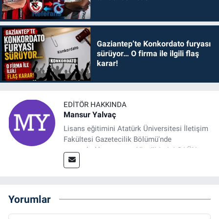
Gaziantep’te Konkordato furyası
sürüyor… O firma ile ilgili flaş
karar!
EDITÖR HAKKINDA
Mansur Yalvaç
Lisans eğitimini Atatürk Üniversitesi İletişim
Fakültesi Gazetecilik Bölümü'nde
tamamladıktan sonra, YL eğitimini GAÜN
Sosyal Bilimler Enstitüsü'nde İletişim ve T. D.
Ana Bilim Dalı'nda “Medyada Anlam İnşası:
Bitcoin Örneği” başlıklı teziyle tamamladı.
2014 yılında başladığı profesyonel kariyerini
Yorumlar
halen Referansgazetesi.com.tr'de Güncel,
Spor, Sağlık ve Ekonomi Editörü olarak