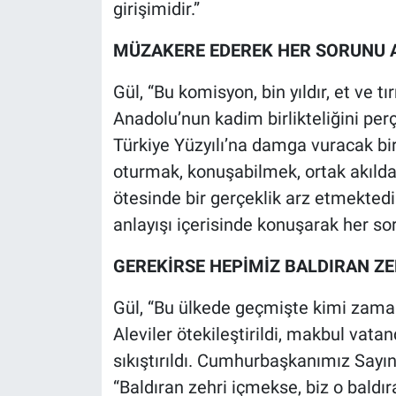
girişimidir.”
MÜZAKERE EDEREK HER SORUNU A
Gül, “Bu komisyon, bin yıldır, et ve 
Anadolu’nun kadim birlikteliğini pe
Türkiye Yüzyılı’na damga vuracak bi
oturmak, konuşabilmek, ortak akılda
ötesinde bir gerçeklik arz etmekted
anlayışı içerisinde konuşarak her s
GEREKİRSE HEPİMİZ BALDIRAN ZE
Gül, “Bu ülkede geçmişte kimi zaman
Aleviler ötekileştirildi, makbul vatan
sıkıştırıldı. Cumhurbaşkanımız Sayı
“Baldıran zehri içmekse, biz o baldır