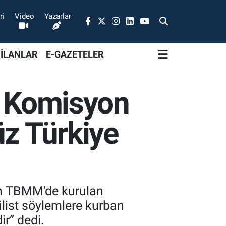
ri
Video
Yazarlar
 İLANLAR
E-GAZETELER
, Komisyon
üz Türkiye
çin TBMM'de kurulan
ülist söylemlere kurban
ir” dedi.