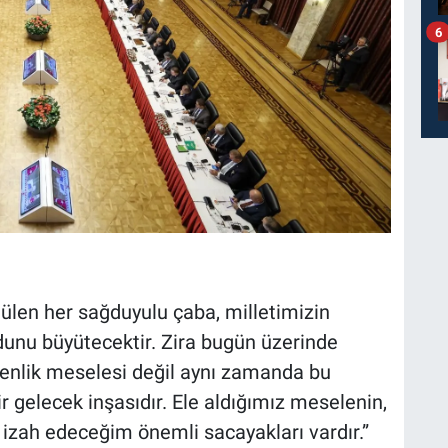
6
ütülen her sağduyulu çaba, milletimizin
dunu büyütecektir. Zira bugün üzerinde
üvenlik meselesi değil aynı zamanda bu
r gelecek inşasıdır. Ele aldığımız meselenin,
zah edeceğim önemli sacayakları vardır.”