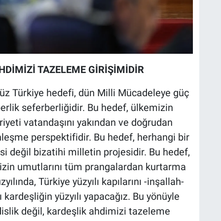
HDİMİZİ TAZELEME GİRİŞİMİDİR
üz Türkiye hedefi, dün Milli Mücadeleye güç
berlik seferberliğidir. Bu hedef, ülkemizin
iyeti vatandaşını yakından ve doğrudan
nleşme perspektifidir. Bu hedef, herhangi bir
i değil bizatihi milletin projesidir. Bu hedef,
imizin umutlarını tüm prangalardan kurtarma
yılında, Türkiye yüzyılı kapılarını -inşallah-
 kardeşliğin yüzyılı yapacağız. Bu yönüyle
slik değil, kardeşlik ahdimizi tazeleme