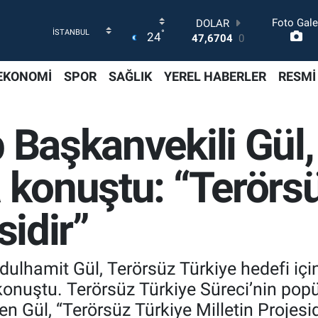
Foto Gale
DOLAR
°
24
47,6704
0
EURO
55,0406
-0.08
EKONOMİ
SPOR
SAĞLIK
YEREL HABERLER
RESMİ
STERLİN
64,2143
0
GRAM ALTIN
p Başkanvekili Gül
6510.40
0.45
BİST100
13.799
70
 konuştu: “Terörs
BITCOIN
64.225,61
-0.63
sidir”
dulhamit Gül, Terörsüz Türkiye hedefi i
konuştu. Terörsüz Türkiye Süreci’nin pop
n Gül, “Terörsüz Türkiye Milletin Projesid