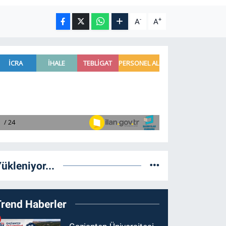
-
+
A
A
ükleniyor...
Trend Haberler