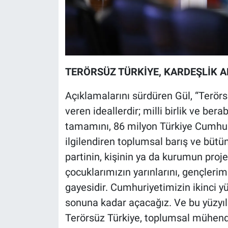
TERÖRSÜZ TÜRKİYE, KARDEŞLİK A
Açıklamalarını sürdüren Gül, “Terörs
veren ideallerdir; milli birlik ve bera
tamamını, 86 milyon Türkiye Cumhur
ilgilendiren toplumsal barış ve bütü
partinin, kişinin ya da kurumun projes
çocuklarımızın yarınlarını, gençler
gayesidir. Cumhuriyetimizin ikinci yüz
sonuna kadar açacağız. Ve bu yüzyılı
Terörsüz Türkiye, toplumsal mühendi