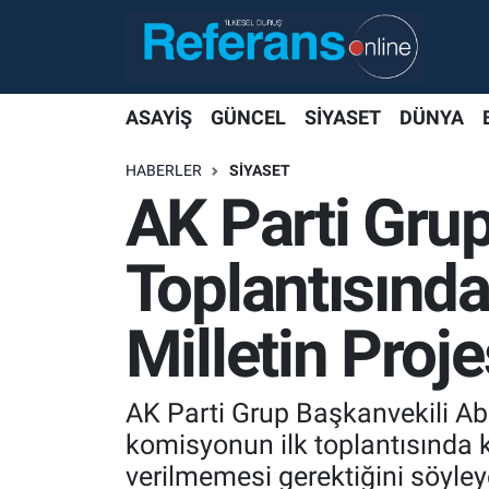
ASAYİŞ
GÜNCEL
SİYASET
DÜNYA
HABERLER
SİYASET
AK Parti Gru
Toplantısında
Milletin Proje
AK Parti Grup Başkanvekili Ab
komisyonun ilk toplantısında 
verilmemesi gerektiğini söyleye