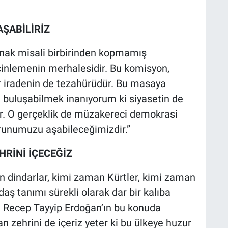
ŞABİLİRİZ
tırnak misali birbirinden kopmamış
rçinlemenin merhalesidir. Bu komisyon,
r iradenin de tezahürüdür. Bu masaya
 buluşabilmek inanıyorum ki siyasetin de
ir. O gerçeklik de müzakereci demokrasi
orunumuzu aşabileceğimizdir.”
HRİNİ İÇECEĞİZ
 dindarlar, kimi zaman Kürtler, kimi zaman
daş tanımı sürekli olarak dar bir kalıba
n Recep Tayyip Erdoğan’ın bu konuda
an zehrini de içeriz yeter ki bu ülkeye huzur