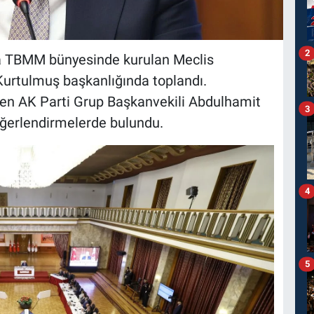
2
a TBMM bünyesinde kurulan Meclis
tulmuş başkanlığında toplandı.
ren AK Parti Grup Başkanvekili Abdulhamit
3
eğerlendirmelerde bulundu.
4
5