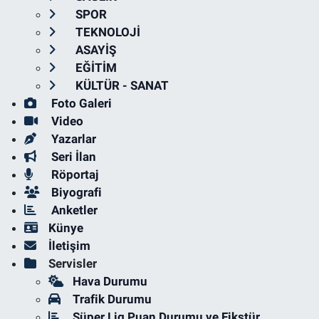
SPOR
TEKNOLOJİ
ASAYİŞ
EĞİTİM
KÜLTÜR - SANAT
Foto Galeri
Video
Yazarlar
Seri İlan
Röportaj
Biyografi
Anketler
Künye
İletişim
Servisler
Hava Durumu
Trafik Durumu
Süper Lig Puan Durumu ve Fikstür