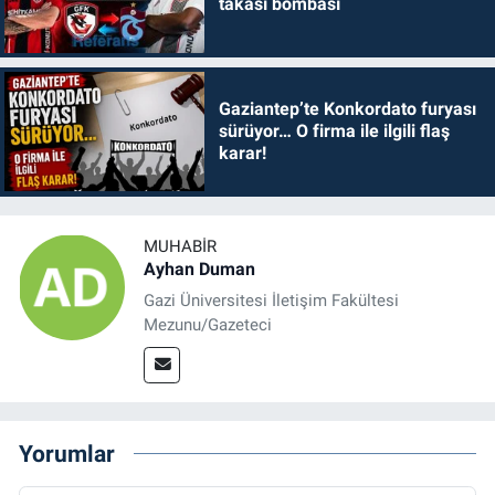
takası bombası
Gaziantep’te Konkordato furyası
sürüyor… O firma ile ilgili flaş
karar!
MUHABIR
Ayhan Duman
Gazi Üniversitesi İletişim Fakültesi
Mezunu/Gazeteci
Yorumlar