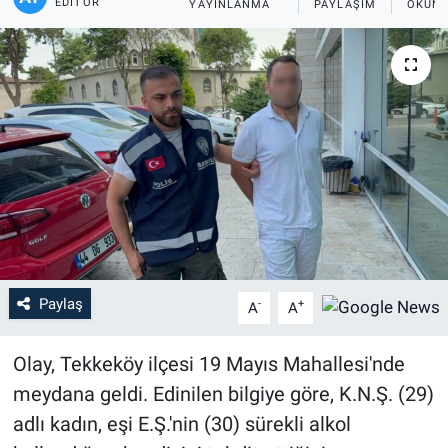
EDITÖR
YAYINLANMA
PAYLAŞIM
OKUNM
Paylaş
-
+
A
A
Olay, Tekkeköy ilçesi 19 Mayıs Mahallesi'nde
meydana geldi. Edinilen bilgiye göre, K.N.Ş. (29)
adlı kadın, eşi E.Ş.'nin (30) sürekli alkol