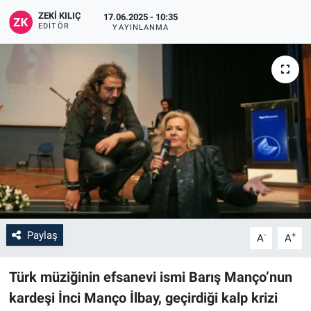
ZEKI KILIÇ
17.06.2025 - 10:35
EDITÖR
YAYINLANMA
Paylaş
-
+
A
A
Türk müziğinin efsanevi ismi Barış Manço’nun
kardeşi İnci Manço İlbay, geçirdiği kalp krizi