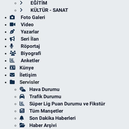
EĞİTİM
KÜLTÜR - SANAT
Foto Galeri
Video
Yazarlar
Seri İlan
Röportaj
Biyografi
Anketler
Künye
İletişim
Servisler
Hava Durumu
Trafik Durumu
Süper Lig Puan Durumu ve Fikstür
Tüm Manşetler
Son Dakika Haberleri
Haber Arşivi