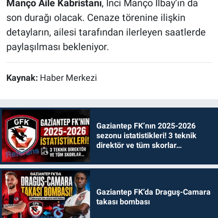
Manço Aile Kabristanı
, İnci Manço İlbay’ın da
son durağı olacak. Cenaze törenine ilişkin
detayların, ailesi tarafından ilerleyen saatlerde
paylaşılması bekleniyor.
Kaynak:
Haber Merkezi
Gaziantep FK’nın 2025-2026
sezonu istatistikleri! 3 teknik
direktör ve tüm skorlar…
Gaziantep FK’da Draguş-Camara
takası bombası