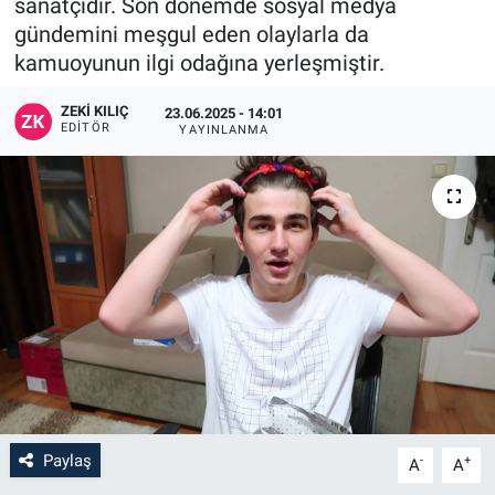
sanatçıdır. Son dönemde sosyal medya
gündemini meşgul eden olaylarla da
kamuoyunun ilgi odağına yerleşmiştir.
ZEKI KILIÇ
23.06.2025 - 14:01
EDITÖR
YAYINLANMA
Paylaş
-
+
A
A