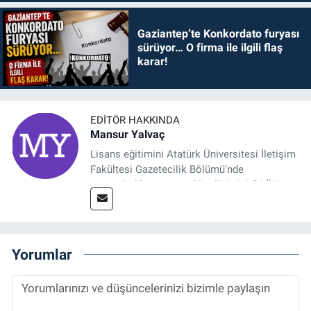
Gaziantep’te Konkordato furyası
sürüyor… O firma ile ilgili flaş
karar!
EDITÖR HAKKINDA
Mansur Yalvaç
Lisans eğitimini Atatürk Üniversitesi İletişim
Fakültesi Gazetecilik Bölümü'nde
tamamladıktan sonra, YL eğitimini GAÜN
Sosyal Bilimler Enstitüsü'nde İletişim ve T. D.
Ana Bilim Dalı'nda “Medyada Anlam İnşası:
Bitcoin Örneği” başlıklı teziyle tamamladı.
2014 yılında başladığı profesyonel kariyerini
Yorumlar
halen Referansgazetesi.com.tr'de Güncel,
Spor, Sağlık ve Ekonomi Editörü olarak
sürdürmektedir.