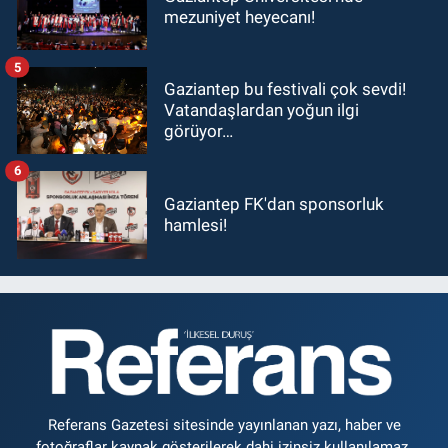
mezuniyet heyecanı!
5
Gaziantep bu festivali çok sevdi!
Vatandaşlardan yoğun ilgi
görüyor…
6
Gaziantep FK'dan sponsorluk
hamlesi!
Referans Gazetesi sitesinde yayınlanan yazı, haber ve
fotoğraflar kaynak gösterilerek dahi izinsiz kullanılamaz.