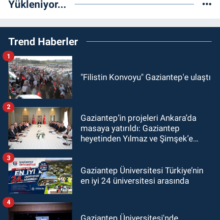
Yükleniyor...
Trend Haberler
1
"Filistin Konvoyu" Gaziantep'e ulaştı
2
Gaziantep’in projeleri Ankara’da
masaya yatırıldı: Gaziantep
heyetinden Yılmaz ve Şimşek’e
ziyaret!
3
Gaziantep Üniversitesi Türkiye’nin
en iyi 24 üniversitesi arasında
4
Gaziantep Üniversitesi'nde