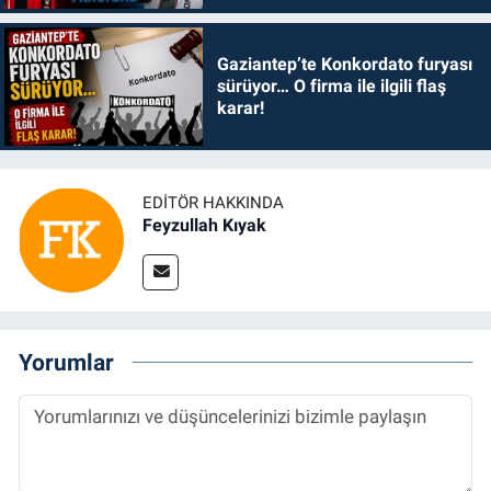
Gaziantep’te Konkordato furyası
sürüyor… O firma ile ilgili flaş
karar!
EDITÖR HAKKINDA
Feyzullah Kıyak
Yorumlar