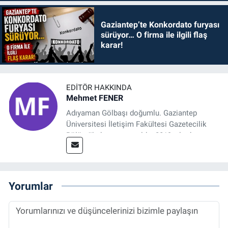
Gaziantep’te Konkordato furyası
sürüyor… O firma ile ilgili flaş
karar!
EDITÖR HAKKINDA
Mehmet FENER
Adıyaman Gölbaşı doğumlu. Gaziantep
Üniversitesi İletişim Fakültesi Gazetecilik
Bölümü’nden mezun oldu. 2019 yılında
başladığı gazetecilik mesleğinde, muhabir,
grafik tasarım, internet sitesi editörlüğü gibi
alanlarda çalıştı. Meslek hayatına
Referansgazetesi.com.tr’de yazı işleri
Yorumlar
müdürü ve “Güncel, Spor ve Teknolojiden
Sorumlu Haber Editörü' olarak devam
etmektedir.