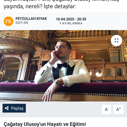
yaşında, nereli? İşte detaylar:
FEYZULLAH KIYAK
10.04.2025 - 20:35
EDITÖR
YAYINLANMA
Paylaş
-
+
A
A
Çağatay Ulusoy'un Hayatı ve Eğitimi