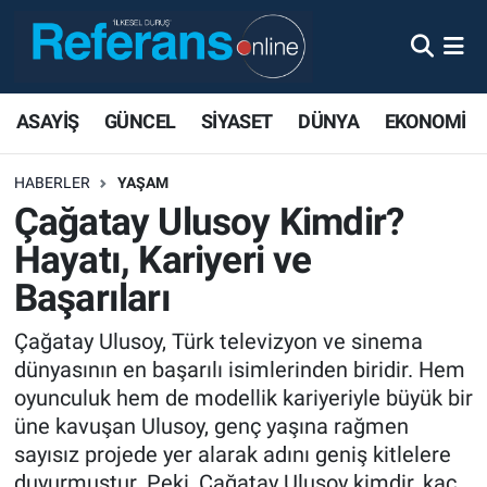
ASAYİŞ
GÜNCEL
SİYASET
DÜNYA
EKONOMİ
HABERLER
YAŞAM
Çağatay Ulusoy Kimdir?
Hayatı, Kariyeri ve
Başarıları
Çağatay Ulusoy, Türk televizyon ve sinema
dünyasının en başarılı isimlerinden biridir. Hem
oyunculuk hem de modellik kariyeriyle büyük bir
üne kavuşan Ulusoy, genç yaşına rağmen
sayısız projede yer alarak adını geniş kitlelere
duyurmuştur. Peki, Çağatay Ulusoy kimdir, kaç