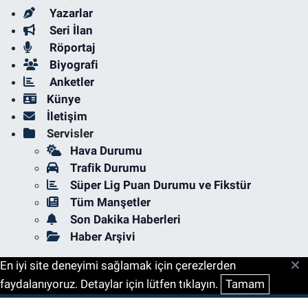
Yazarlar
Seri İlan
Röportaj
Biyografi
Anketler
Künye
İletişim
Servisler
Hava Durumu
Trafik Durumu
Süper Lig Puan Durumu ve Fikstür
Tüm Manşetler
Son Dakika Haberleri
Haber Arşivi
En iyi site deneyimi sağlamak için çerezlerden
faydalanıyoruz. Detaylar için lütfen tıklayın.
Tamam