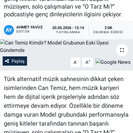
müzisyen, solo çalışmaları ve “O Tarz Mı?”
podcastiyle genç dinleyicilerin ilgisini çekiyor.
AHMET YAVUZ
20.05.2026 - 12:14
3 DK
EDITÖR
YAYINLANMA
OKUNMA SÜRESI
Paylaş
-
+
A
A
Türk alternatif müzik sahnesinin dikkat çeken
isimlerinden Can Temiz, hem müzik kariyeri
hem de dijital içerik projeleriyle adından söz
ettirmeye devam ediyor. Özellikle bir döneme
damga vuran Model grubundaki performansıyla
geniş kitleler tarafından tanınan başarılı
müzisyen, solo çalışmaları ve “O Tarz Mı?”