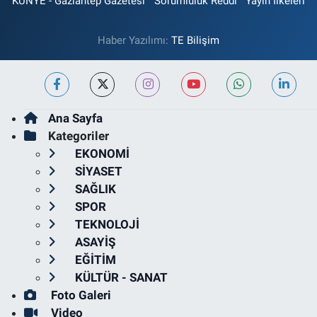
KÜNYE - Gaziantep Gazetesi
Sorumluluk Reddi
Yayın İlkeleri
Haber Yazılımı:
TE Bilişim
Ana Sayfa
Kategoriler
EKONOMİ
SİYASET
SAĞLIK
SPOR
TEKNOLOJİ
ASAYİŞ
EĞİTİM
KÜLTÜR - SANAT
Foto Galeri
Video