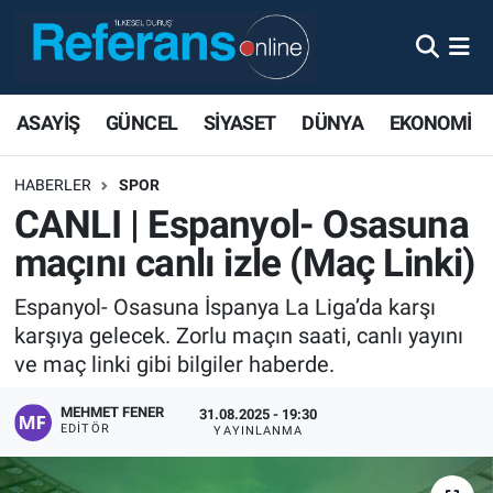
ASAYİŞ
GÜNCEL
SİYASET
DÜNYA
EKONOMİ
HABERLER
SPOR
CANLI | Espanyol- Osasuna
maçını canlı izle (Maç Linki)
Espanyol- Osasuna İspanya La Liga’da karşı
karşıya gelecek. Zorlu maçın saati, canlı yayını
ve maç linki gibi bilgiler haberde.
MEHMET FENER
31.08.2025 - 19:30
EDITÖR
YAYINLANMA