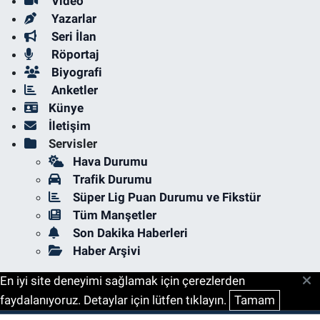
Video
Yazarlar
Seri İlan
Röportaj
Biyografi
Anketler
Künye
İletişim
Servisler
Hava Durumu
Trafik Durumu
Süper Lig Puan Durumu ve Fikstür
Tüm Manşetler
Son Dakika Haberleri
Haber Arşivi
En iyi site deneyimi sağlamak için çerezlerden
faydalanıyoruz. Detaylar için lütfen tıklayın.
Tamam