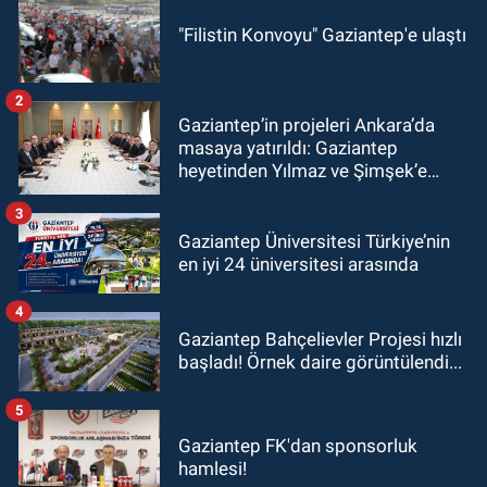
"Filistin Konvoyu" Gaziantep'e ulaştı
2
Gaziantep’in projeleri Ankara’da
masaya yatırıldı: Gaziantep
heyetinden Yılmaz ve Şimşek’e
ziyaret!
3
Gaziantep Üniversitesi Türkiye’nin
en iyi 24 üniversitesi arasında
4
Gaziantep Bahçelievler Projesi hızlı
başladı! Örnek daire görüntülendi...
5
Gaziantep FK'dan sponsorluk
hamlesi!