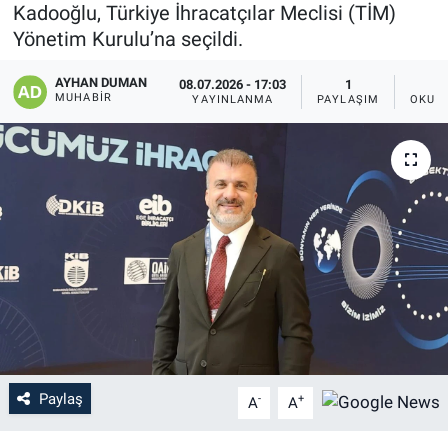
Kadooğlu, Türkiye İhracatçılar Meclisi (TİM)
Yönetim Kurulu’na seçildi.
AYHAN DUMAN
08.07.2026 - 17:03
1
MUHABIR
YAYINLANMA
PAYLAŞIM
OKUN
Paylaş
-
+
A
A