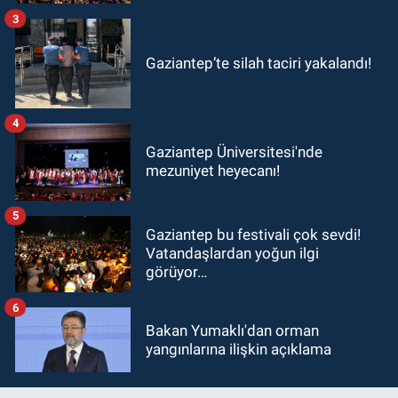
3
Gaziantep’te silah taciri yakalandı!
4
Gaziantep Üniversitesi'nde
mezuniyet heyecanı!
5
Gaziantep bu festivali çok sevdi!
Vatandaşlardan yoğun ilgi
görüyor…
6
Bakan Yumaklı'dan orman
yangınlarına ilişkin açıklama