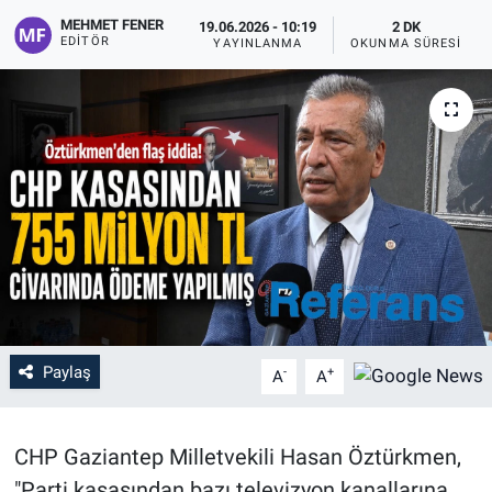
MEHMET FENER
19.06.2026 - 10:19
2 DK
EDITÖR
YAYINLANMA
OKUNMA SÜRESI
Paylaş
-
+
A
A
CHP Gaziantep Milletvekili Hasan Öztürkmen,
"Parti kasasından bazı televizyon kanallarına,