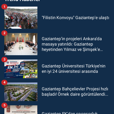
1
"Filistin Konvoyu" Gaziantep'e ulaştı
2
Gaziantep’in projeleri Ankara’da
masaya yatırıldı: Gaziantep
heyetinden Yılmaz ve Şimşek’e
ziyaret!
3
Gaziantep Üniversitesi Türkiye’nin
en iyi 24 üniversitesi arasında
4
Gaziantep Bahçelievler Projesi hızlı
başladı! Örnek daire görüntülendi...
5
Gaziantep FK'dan sponsorluk