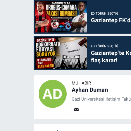
EDITÖRÜN SEÇTIĞI
Gaziantep FK’
EDITÖRÜN SEÇTIĞI
Gaziantep’te Ko
flaş karar!
MUHABIR
Ayhan Duman
Gazi Üniversitesi İletişim Fak