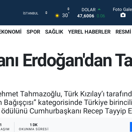
Foto Gale
DOLAR
°
30
47,6006
0.06
EURO
55,0250
0.02
EKONOMİ
SPOR
SAĞLIK
YEREL HABERLER
RESMİ
STERLİN
64,2398
0.2
GRAM ALTIN
nı Erdoğan'dan T
6513.94
0.32
BİST100
13.768
48
BITCOIN
64.602,05
0.69
met Tahmazoğlu, Türk Kızılay’ı tarafınd
Bağışçısı” kategorisinde Türkiye birincil
dülünü Cumhurbaşkanı Recep Tayyip Erd
1
1 DK
LAŞIM
OKUNMA SÜRESI