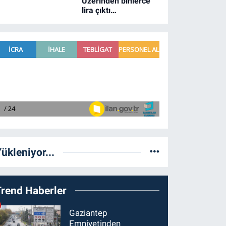
Üzerinden binlerce
lira çıktı…
ükleniyor...
Trend Haberler
Gaziantep
Emniyetinden