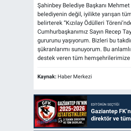
Şahinbey Belediye Başkanı Mehmet 
belediyenin değil, iyilikte yarışan t
belirterek “Kızılay Ödülleri Töreni’nd
Cumhurbaşkanımız Sayın Recep Tayy
gururunu yaşıyorum. Bizleri bu tak
şükranlarımı sunuyorum. Bu anlamlı 
destek veren tüm hemşehrilerimize 
Kaynak:
Haber Merkezi
EDITÖRÜN SEÇTIĞI
Gaziantep FK’nı
direktör ve tüm