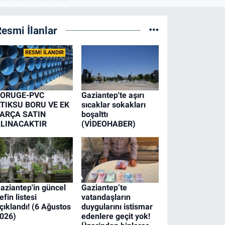
esmi İlanlar
RESMİ İLANDIR
ORUGE-PVC
Gaziantep'te aşırı
TIKSU BORU VE EK
sıcaklar sokakları
ARÇA SATIN
boşalttı
LINACAKTIR
(VİDEOHABER)
aziantep'in güncel
Gaziantep’te
efin listesi
vatandaşların
çıklandı! (6 Ağustos
duygularını istismar
026)
edenlere geçit yok!