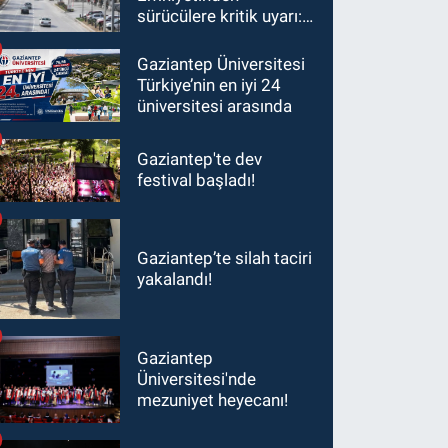
sürücülere kritik uyarı: 1
Ağustos'tan itibaren
ceza alabilirsiniz!
Gaziantep Üniversitesi
Türkiye’nin en iyi 24
üniversitesi arasında
Gaziantep'te dev
festival başladı!
Gaziantep’te silah taciri
yakalandı!
Gaziantep
Üniversitesi'nde
mezuniyet heyecanı!