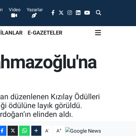
ri
Video
Yazarlar
 İLANLAR
E-GAZETELER
ahmazoğlu'na
an düzenlenen Kızılay Ödülleri
iği ödülüne layık görüldü.
oğan’ın elinden aldı.
-
+
A
A