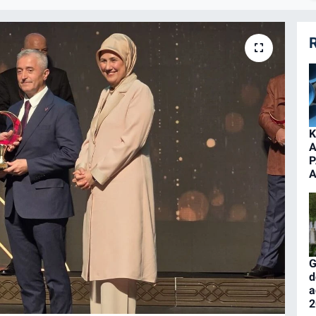
R
K
A
P
A
G
d
a
2