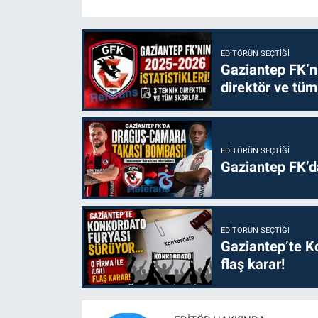
EDITÖRÜN SEÇTIĞI
Gaziantep FK’nı
direktör ve tüm
EDITÖRÜN SEÇTIĞI
Gaziantep FK’
EDITÖRÜN SEÇTIĞI
Gaziantep’te Ko
flaş karar!