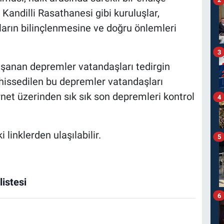
Kandilli Rasathanesi gibi kuruluşlar,
ların bilinçlenmesine ve doğru önlemleri
3
yaşanan depremler vatandaşları tedirgin
 hissedilen bu depremler vatandaşları
rnet üzerinden sık sık son depremleri kontrol
4
linklerden ulaşılabilir.
5
istesi
6