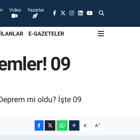
ri
Video
Yazarlar
 İLANLAR
E-GAZETELER
emler! 09
 Deprem mi oldu? İşte 09
-
+
A
A