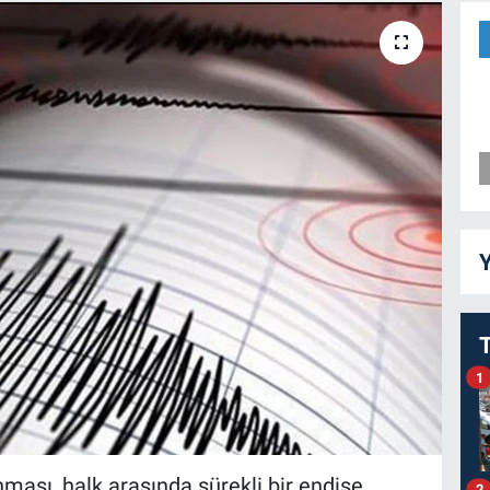
Y
1
ması, halk arasında sürekli bir endişe
2