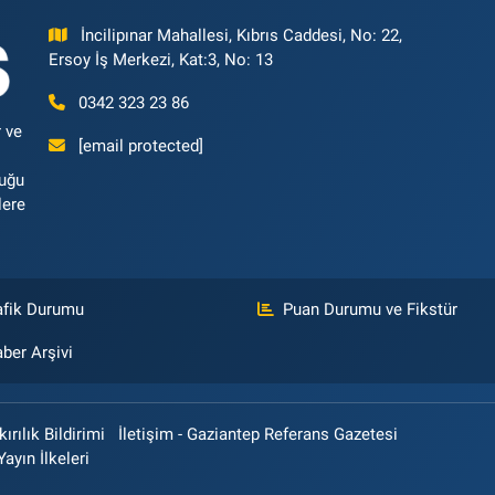
İncilipınar Mahallesi, Kıbrıs Caddesi, No: 22,
Ersoy İş Merkezi, Kat:3, No: 13
0342 323 23 86
 ve
[email protected]
luğu
lere
afik Durumu
Puan Durumu ve Fikstür
ber Arşivi
rılık Bildirimi
İletişim - Gaziantep Referans Gazetesi
Yayın İlkeleri