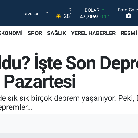
Foto Gale
DOLAR
°
28
47,7069
0.17
EURO
55,0265
0.01
EKONOMİ
SPOR
SAĞLIK
YEREL HABERLER
RESMİ
STERLİN
64,1897
0.02
GRAM ALTIN
du? İşte Son Depr
6574.81
1.44
BİST100
13.887
64
 Pazartesi
BITCOIN
64.360,53
-0.76
 sık sık birçok deprem yaşanıyor. Peki,
epremler…