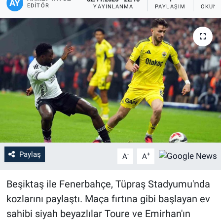
EDITÖR
YAYINLANMA
PAYLAŞIM
OKUNM
Paylaş
-
+
A
A
Beşiktaş ile Fenerbahçe, Tüpraş Stadyumu'nda
kozlarını paylaştı. Maça fırtına gibi başlayan ev
sahibi siyah beyazlılar Toure ve Emirhan'ın