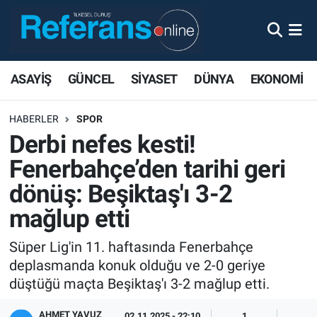
ASAYİŞ
GÜNCEL
SİYASET
DÜNYA
EKONOMİ
HABERLER
SPOR
Derbi nefes kesti!
Fenerbahçe’den tarihi geri
dönüş: Beşiktaş'ı 3-2
mağlup etti
Süper Lig'in 11. haftasında Fenerbahçe
deplasmanda konuk olduğu ve 2-0 geriye
düştüğü maçta Beşiktaş'ı 3-2 mağlup etti.
AHMET YAVUZ
02.11.2025 - 22:10
1