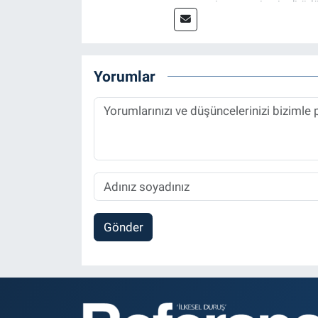
tasarım, internet sitesi editörl
Referansgazetesi.com.tr’de ya
Haber Editörü' olarak devam e
Yorumlar
Gönder