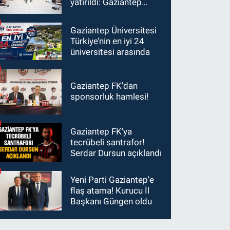
yatırıldı: Gaziantep
heyetinden Yılmaz ve
Şimşek’e ziyaret!
Gaziantep Üniversitesi
Türkiye’nin en iyi 24
üniversitesi arasında
Gaziantep FK'dan
sponsorluk hamlesi!
Gaziantep FK'ya
tecrübeli santrafor!
Serdar Dursun açıklandı
Yeni Parti Gaziantep'e
flaş atama! Kurucu İl
Başkanı Güngen oldu