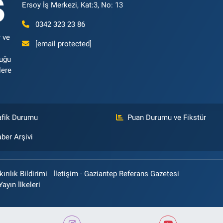
Ersoy İş Merkezi, Kat:3, No: 13
0342 323 23 86
 ve
[email protected]
luğu
lere
afik Durumu
Puan Durumu ve Fikstür
ber Arşivi
rılık Bildirimi
İletişim - Gaziantep Referans Gazetesi
Yayın İlkeleri