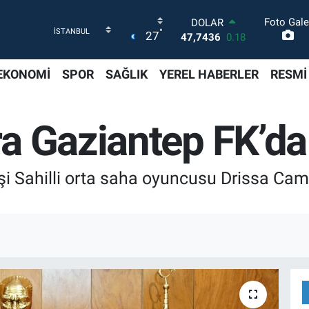
Foto Gale
DOLAR
°
27
47,7436
0.18
EURO
55,2510
0.32
EKONOMİ
SPOR
SAĞLIK
YEREL HABERLER
RESMİ
STERLİN
64,4811
0.38
GRAM ALTIN
a Gaziantep FK’da
6660.55
0.03
BİST100
13.779
-14
BITCOIN
şi Sahilli orta saha oyuncusu Drissa Cama
64.998,24
0.35