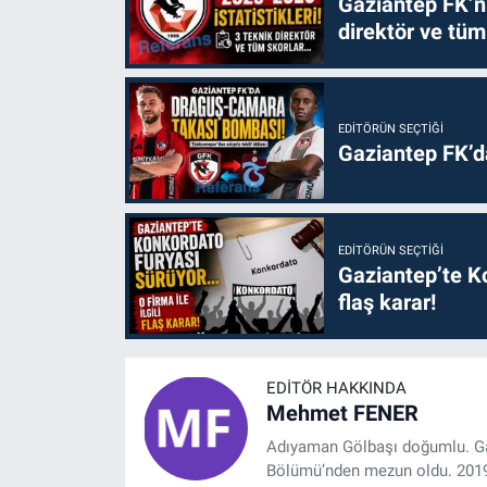
Gaziantep FK’nı
direktör ve tüm
EDITÖRÜN SEÇTIĞI
Gaziantep FK’
EDITÖRÜN SEÇTIĞI
Gaziantep’te Ko
flaş karar!
EDITÖR HAKKINDA
Mehmet FENER
Adıyaman Gölbaşı doğumlu. Gaz
Bölümü’nden mezun oldu. 2019 y