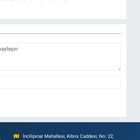
üğü gibi alanlarda çalıştı. Meslek hayatına
zı işleri müdürü ve “Güncel, Spor ve Teknolojiden Sorumlu
tmektedir.
İncilipınar Mahallesi, Kıbrıs Caddesi, No: 22,