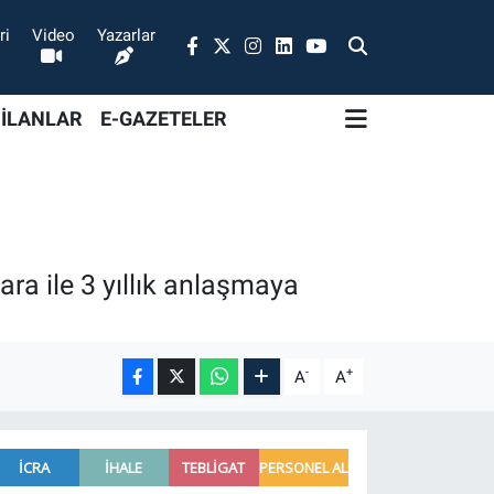
ri
Video
Yazarlar
 İLANLAR
E-GAZETELER
ra ile 3 yıllık anlaşmaya
-
+
A
A