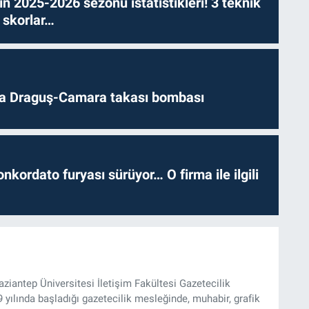
n 2025-2026 sezonu istatistikleri! 3 teknik
 skorlar…
da Draguş-Camara takası bombası
nkordato furyası sürüyor… O firma ile ilgili
iantep Üniversitesi İletişim Fakültesi Gazetecilik
ılında başladığı gazetecilik mesleğinde, muhabir, grafik