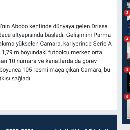
3
li’nin Abobo kentinde dünyaya gelen Drissa
dace altyapısında başladı. Gelişimini Parma
4
akıma yükselen Camara, kariyerinde Serie A
i. 1,79 m boyundaki futbolcu merkez orta
an 10 numara ve kanatlarda da görev
ri boyunca 105 resmi maça çıkan Camara, bu
5
kısı sağladı.
6