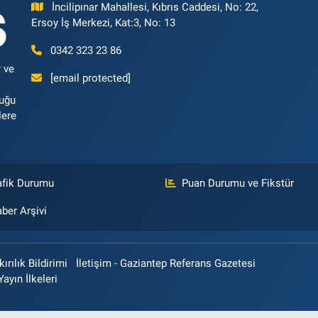
İncilipınar Mahallesi, Kıbrıs Caddesi, No: 22,
Ersoy İş Merkezi, Kat:3, No: 13
0342 323 23 86
 ve
[email protected]
luğu
lere
afik Durumu
Puan Durumu ve Fikstür
ber Arşivi
rılık Bildirimi
İletişim - Gaziantep Referans Gazetesi
Yayın İlkeleri