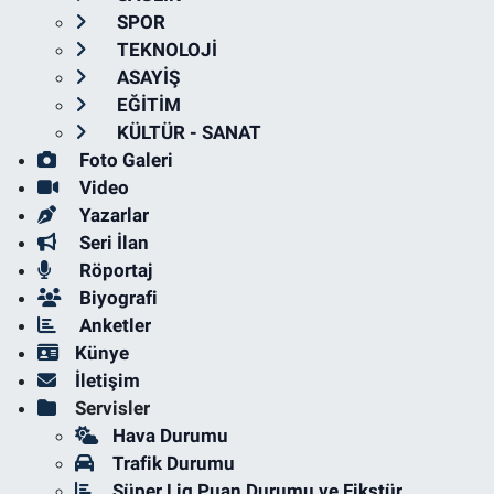
SPOR
TEKNOLOJİ
ASAYİŞ
EĞİTİM
KÜLTÜR - SANAT
Foto Galeri
Video
Yazarlar
Seri İlan
Röportaj
Biyografi
Anketler
Künye
İletişim
Servisler
Hava Durumu
Trafik Durumu
Süper Lig Puan Durumu ve Fikstür