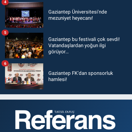
4
Gaziantep Üniversitesi'nde
mezuniyet heyecanı!
5
Gaziantep bu festivali çok sevdi!
Vatandaşlardan yoğun ilgi
görüyor…
6
Gaziantep FK'dan sponsorluk
hamlesi!