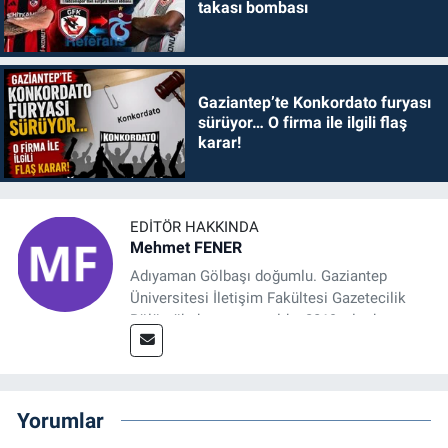
takası bombası
Gaziantep’te Konkordato furyası
sürüyor… O firma ile ilgili flaş
karar!
EDITÖR HAKKINDA
Mehmet FENER
Adıyaman Gölbaşı doğumlu. Gaziantep
Üniversitesi İletişim Fakültesi Gazetecilik
Bölümü’nden mezun oldu. 2019 yılında
başladığı gazetecilik mesleğinde, muhabir,
grafik tasarım, internet sitesi editörlüğü gibi
alanlarda çalıştı. Meslek hayatına
Referansgazetesi.com.tr’de yazı işleri
Yorumlar
müdürü ve “Güncel, Spor ve Teknolojiden