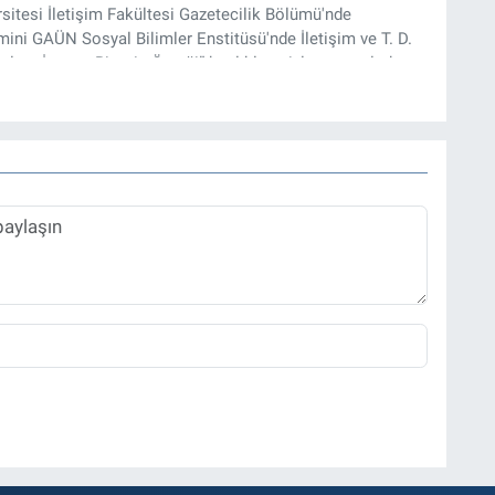
rsitesi İletişim Fakültesi Gazetecilik Bölümü'nde
ini GAÜN Sosyal Bilimler Enstitüsü'nde İletişim ve T. D.
lam İnşası: Bitcoin Örneği” başlıklı teziyle tamamladı.
onel kariyerini halen Referansgazetesi.com.tr'de Güncel,
rü olarak sürdürmektedir.