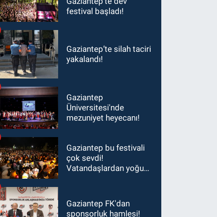
Gaziantep'te dev
festival başladı!
Gaziantep’te silah taciri
yakalandı!
Gaziantep
Üniversitesi'nde
mezuniyet heyecanı!
Gaziantep bu festivali
çok sevdi!
Vatandaşlardan yoğun
ilgi görüyor…
Gaziantep FK'dan
sponsorluk hamlesi!