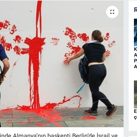
R
K
A
P
A
E
ç
erinde Almanya’nın başkenti Berlin’de İsrail ve