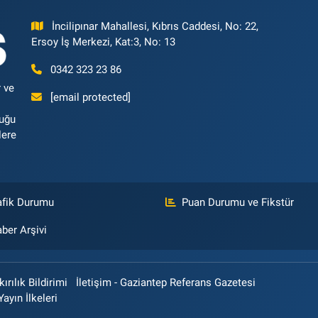
İncilipınar Mahallesi, Kıbrıs Caddesi, No: 22,
Ersoy İş Merkezi, Kat:3, No: 13
0342 323 23 86
 ve
[email protected]
luğu
lere
afik Durumu
Puan Durumu ve Fikstür
ber Arşivi
rılık Bildirimi
İletişim - Gaziantep Referans Gazetesi
Yayın İlkeleri