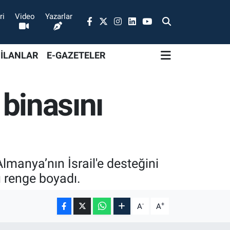
ri
Video
Yazarlar
 İLANLAR
E-GAZETELER
 binasını
Almanya’nın İsrail'e desteğini
ı renge boyadı.
-
+
A
A