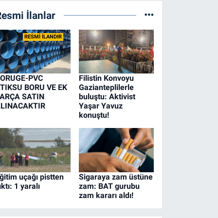
esmi İlanlar
RESMİ İLANDIR
ORUGE-PVC
Filistin Konvoyu
TIKSU BORU VE EK
Gazianteplilerle
ARÇA SATIN
buluştu: Aktivist
LINACAKTIR
Yaşar Yavuz
konuştu!
ğitim uçağı pistten
Sigaraya zam üstüne
ıktı: 1 yaralı
zam: BAT gurubu
zam kararı aldı!