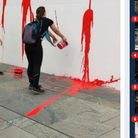
3
4
5
6