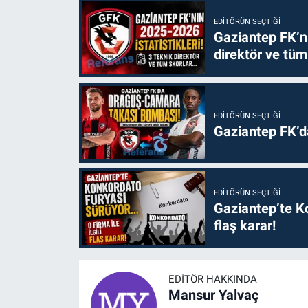
EDITÖRÜN SEÇTIĞI
Gaziantep FK’nı
direktör ve tüm
EDITÖRÜN SEÇTIĞI
Gaziantep FK’
EDITÖRÜN SEÇTIĞI
Gaziantep’te Ko
flaş karar!
EDITÖR HAKKINDA
Mansur Yalvaç