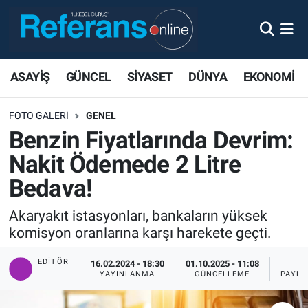
ASAYİŞ
GÜNCEL
SİYASET
DÜNYA
EKONOMİ
FOTO GALERI
GENEL
Benzin Fiyatlarında Devrim:
Nakit Ödemede 2 Litre
Bedava!
Akaryakıt istasyonları, bankaların yüksek
komisyon oranlarına karşı harekete geçti.
EDITÖR
16.02.2024 - 18:30
01.10.2025 - 11:08
4
YAYINLANMA
GÜNCELLEME
PAYLA