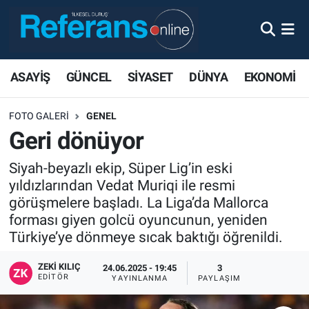
ASAYİŞ
GÜNCEL
SİYASET
DÜNYA
EKONOMİ
FOTO GALERI
GENEL
Geri dönüyor
Siyah-beyazlı ekip, Süper Lig’in eski
yıldızlarından Vedat Muriqi ile resmi
görüşmelere başladı. La Liga’da Mallorca
forması giyen golcü oyuncunun, yeniden
Türkiye’ye dönmeye sıcak baktığı öğrenildi.
ZEKI KILIÇ
24.06.2025 - 19:45
3
EDITÖR
YAYINLANMA
PAYLAŞIM