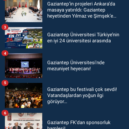
Gaziantep’in projeleri Ankara’da
masaya yatırıldı: Gaziantep
heyetinden Yılmaz ve Şimşek’e
ziyaret!
3
Gaziantep Üniversitesi Türkiye’nin
en iyi 24 üniversitesi arasında
4
Gaziantep Üniversitesi'nde
mezuniyet heyecanı!
5
Gaziantep bu festivali çok sevdi!
Vatandaşlardan yoğun ilgi
görüyor…
6
Gaziantep FK'dan sponsorluk
hamlesi!