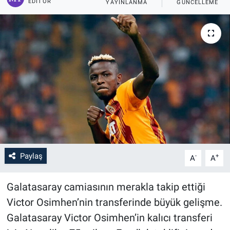
EDITÖR
YAYINLANMA
GÜNCELLEME
Paylaş
-
+
A
A
Galatasaray camiasının merakla takip ettiği
Victor Osimhen’nin transferinde büyük gelişme.
Galatasaray Victor Osimhen’in kalıcı transferi