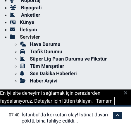
Röportaj
Biyografi
Anketler
Künye
İletişim
Servisler
Hava Durumu
Trafik Durumu
Süper Lig Puan Durumu ve Fikstür
Tüm Manşetler
Son Dakika Haberleri
Haber Arşivi
En iyi site deneyimi sağlamak için çerezlerden
faydalanıyoruz. Detaylar için lütfen tıklayın.
Tamam
İstanbul'da korkutan olay! İstinat duvarı
07:40
çöktü, bina tahliye edildi...