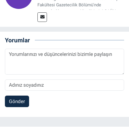
Fakültesi Gazetecilik Bölümü'nde
tamamladıktan sonra, YL eğitimini GAÜN
Sosyal Bilimler Enstitüsü'nde İletişim ve T. D.
Ana Bilim Dalı'nda “Medyada Anlam İnşası:
Bitcoin Örneği” başlıklı teziyle tamamladı.
2014 yılında başladığı profesyonel kariyerini
Yorumlar
halen Referansgazetesi.com.tr'de Güncel,
Spor, Sağlık ve Ekonomi Editörü olarak
sürdürmektedir.
Gönder