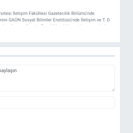
rsitesi İletişim Fakültesi Gazetecilik Bölümü'nde
ini GAÜN Sosyal Bilimler Enstitüsü'nde İletişim ve T. D.
lam İnşası: Bitcoin Örneği” başlıklı teziyle tamamladı.
onel kariyerini halen Referansgazetesi.com.tr'de Güncel,
rü olarak sürdürmektedir.