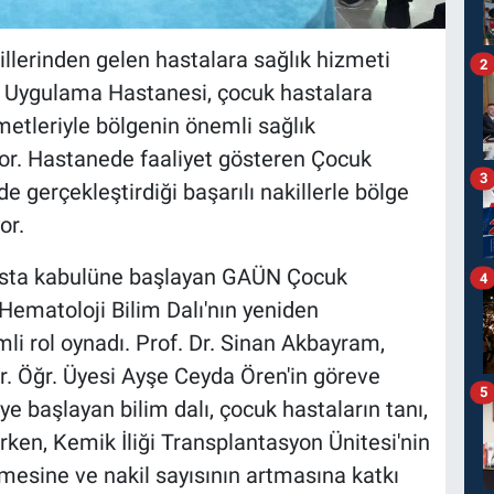
llerinden gelen hastalara sağlık hizmeti
2
Uygulama Hastanesi, çocuk hastalara
zmetleriyle bölgenin önemli sağlık
or. Hastanede faaliyet gösteren Çocuk
3
e gerçekleştirdiği başarılı nakillerle bölge
or.
hasta kabulüne başlayan GAÜN Çocuk
4
ematoloji Bilim Dalı'nın yeniden
li rol oynadı. Prof. Dr. Sinan Akbayram,
r. Öğr. Üyesi Ayşe Ceyda Ören'in göreve
5
 başlayan bilim dalı, çocuk hastaların tanı,
irken, Kemik İliği Transplantasyon Ünitesi'nin
mesine ve nakil sayısının artmasına katkı