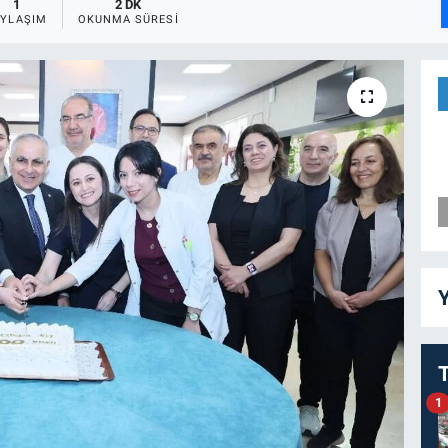
1
2 DK
AYLAŞIM
OKUNMA SÜRESI
Y
1