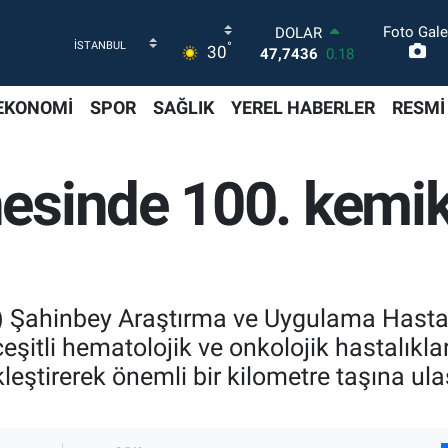
Foto Gale
DOLAR
°
30
47,7436
0.18
EURO
55,2510
0.32
EKONOMİ
SPOR
SAĞLIK
YEREL HABERLER
RESMİ
STERLİN
64,4811
0.38
GRAM ALTIN
inde 100. kemik i
6660.55
0.03
BİST100
13.779
-14
BITCOIN
64.944,08
-0.18
N) Şahinbey Araştırma ve Uygulama Hast
 çeşitli hematolojik ve onkolojik hastalık
leştirerek önemli bir kilometre taşına ulaş