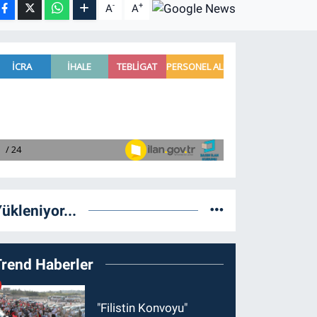
-
+
A
A
ükleniyor...
Trend Haberler
"Filistin Konvoyu"