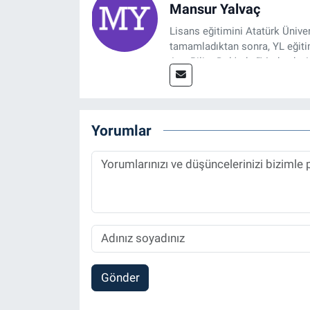
Mansur Yalvaç
Lisans eğitimini Atatürk Ünive
tamamladıktan sonra, YL eğitim
Ana Bilim Dalı'nda “Medyada An
2014 yılında başladığı profesy
Spor, Sağlık ve Ekonomi Editö
Yorumlar
Gönder