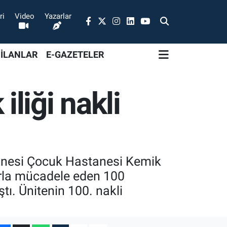
ri
Video
Yazarlar
 İLANLAR
E-GAZETELER
liği nakli
anesi Çocuk Hastanesi Kemik
larla mücadele eden 100
tı. Ünitenin 100. nakli