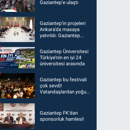
Gaziantep'e ulaştı
Gaziantep’in projeleri
Ankara’da masaya
yatırıldı: Gaziantep
heyetinden Yılmaz ve
Şimşek’e ziyaret!
Gaziantep Üniversitesi
Türkiye’nin en iyi 24
üniversitesi arasında
Gaziantep bu festivali
çok sevdi!
Vatandaşlardan yoğun
ilgi görüyor…
Gaziantep FK'dan
sponsorluk hamlesi!