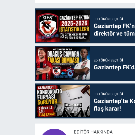
EDITÖRÜN SEÇTIĞI
Gaziantep FK’nı
direktör ve tüm
EDITÖRÜN SEÇTIĞI
Gaziantep FK’
EDITÖRÜN SEÇTIĞI
Gaziantep’te Ko
flaş karar!
EDITÖR HAKKINDA