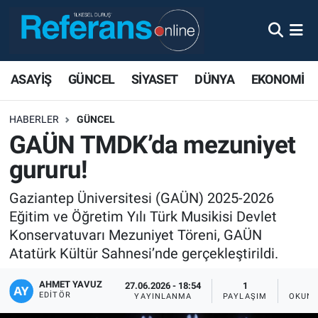
ASAYİŞ
GÜNCEL
SİYASET
DÜNYA
EKONOMİ
HABERLER
GÜNCEL
GAÜN TMDK’da mezuniyet
gururu!
Gaziantep Üniversitesi (GAÜN) 2025-2026
Eğitim ve Öğretim Yılı Türk Musikisi Devlet
Konservatuvarı Mezuniyet Töreni, GAÜN
Atatürk Kültür Sahnesi’nde gerçekleştirildi.
AHMET YAVUZ
27.06.2026 - 18:54
1
EDITÖR
YAYINLANMA
PAYLAŞIM
OKUNM