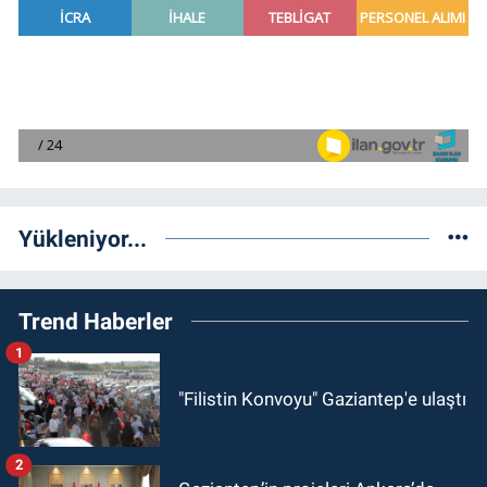
Yükleniyor...
Trend Haberler
1
"Filistin Konvoyu" Gaziantep'e ulaştı
2