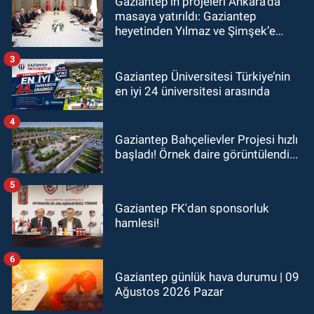
Gaziantep’in projeleri Ankara’da
masaya yatırıldı: Gaziantep
heyetinden Yılmaz ve Şimşek’e
ziyaret!
3
Gaziantep Üniversitesi Türkiye’nin
en iyi 24 üniversitesi arasında
4
Gaziantep Bahçelievler Projesi hızlı
başladı! Örnek daire görüntülendi...
5
Gaziantep FK'dan sponsorluk
hamlesi!
6
Gaziantep günlük hava durumu | 09
Ağustos 2026 Pazar