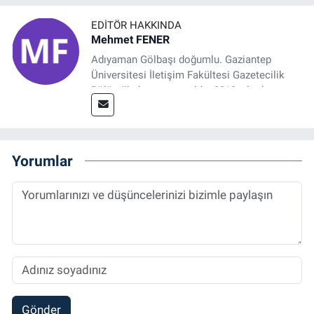
EDITÖR HAKKINDA
Mehmet FENER
Adıyaman Gölbaşı doğumlu. Gaziantep
Üniversitesi İletişim Fakültesi Gazetecilik
Bölümü’nden mezun oldu. 2019 yılında
başladığı gazetecilik mesleğinde, muhabir,
grafik tasarım, internet sitesi editörlüğü gibi
alanlarda çalıştı. Meslek hayatına
Referansgazetesi.com.tr’de yazı işleri
Yorumlar
müdürü ve “Güncel, Spor ve Teknolojiden
Sorumlu Haber Editörü' olarak devam
etmektedir.
Gönder