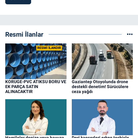
Resmi İlanlar
RESMİ İLANDIR
KORUGE-PVC ATIKSU BORU VE
Gaziantep Otoyolunda drone
EK PARÇA SATIN
destekli denetim! Sürücülere
ALINACAKTIR
ceza yağdı
Hamileler denize veya havuza
Deri kanserleri erken teşhisle