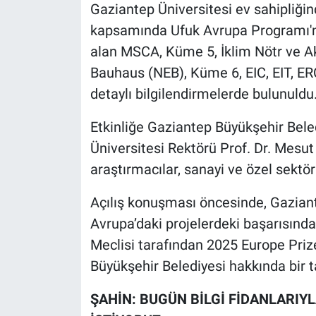
Gaziantep Üniversitesi ev sahipliğin
kapsamında Ufuk Avrupa Programı'nı
alan MSCA, Küme 5, İklim Nötr ve Ak
Bauhaus (NEB), Küme 6, EIC, EIT, ERC
detaylı bilgilendirmelerde bulunuldu
Etkinliğe Gaziantep Büyükşehir Bel
Üniversitesi Rektörü Prof. Dr. Mesut
araştırmacılar, sanayi ve özel sektör t
Açılış konuşması öncesinde, Gaziantep
Avrupa’daki projelerdeki başarısınd
Meclisi tarafından 2025 Europe Priz
Büyükşehir Belediyesi hakkında bir ta
ŞAHİN: BUGÜN BİLGİ FİDANLARI