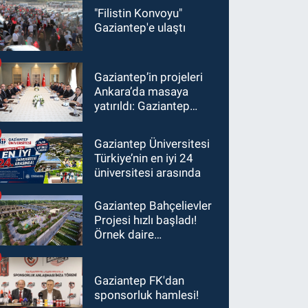
"Filistin Konvoyu"
Gaziantep'e ulaştı
Gaziantep’in projeleri
Ankara’da masaya
yatırıldı: Gaziantep
heyetinden Yılmaz ve
Şimşek’e ziyaret!
Gaziantep Üniversitesi
Türkiye’nin en iyi 24
üniversitesi arasında
Gaziantep Bahçelievler
Projesi hızlı başladı!
Örnek daire
görüntülendi...
Gaziantep FK'dan
sponsorluk hamlesi!