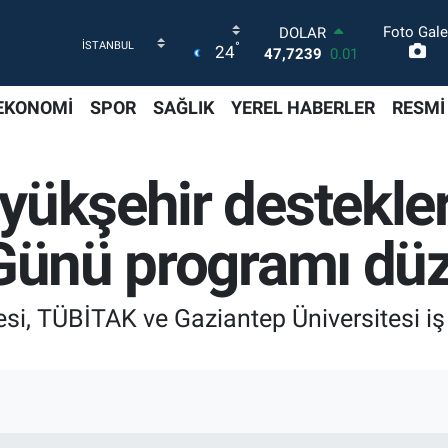
Foto Gale
DOLAR
°
24
47,7239
0.01
EURO
55,1823
-0.06
EKONOMİ
SPOR
SAĞLIK
YEREL HABERLER
RESMİ
STERLİN
64,4329
-0.02
GRAM ALTIN
yükşehir destekler
6664.02
0.05
BİST100
13.779
-14
 Günü programı dü
BITCOIN
64.989,56
0.4
i, TÜBİTAK ve Gaziantep Üniversitesi iş b