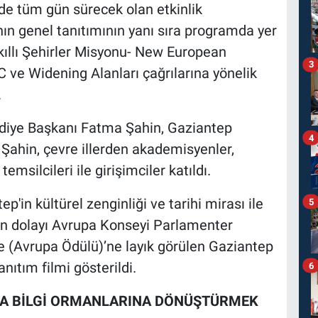
de tüm gün sürecek olan etkinlik
n genel tanıtımının yanı sıra programda yer
ıllı Şehirler Misyonu- New European
3
 ve Widening Alanları çağrılarına yönelik
.
ediye Başkanı Fatma Şahin, Gaziantep
4
 Şahin, çevre illerden akademisyenler,
emsilcileri ile girişimciler katıldı.
'in kültürel zenginliği ve tarihi mirası ile
5
an dolayı Avrupa Konseyi Parlamenter
e (Avrupa Ödülü)’ne layık görülen Gaziantep
nıtım filmi gösterildi.
6
YLA BİLGİ ORMANLARINA DÖNÜŞTÜRMEK