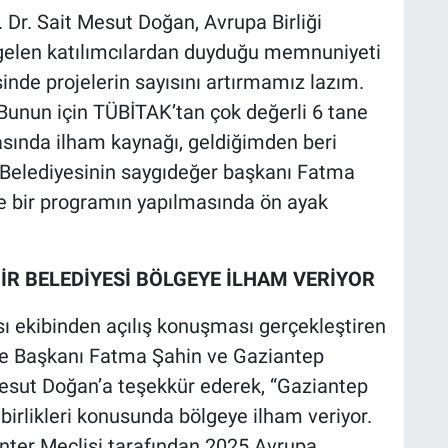
 Dr. Sait Mesut Doğan, Avrupa Birliği
gelen katılımcılardan duyduğu memnuniyeti
inde projelerin sayısını artırmamız lazım.
Bunun için TÜBİTAK’tan çok değerli 6 tane
sında ilham kaynağı, geldiğimden beri
Belediyesinin saygıdeğer başkanı Fatma
e bir programın yapılmasında ön ayak
R BELEDİYESİ BÖLGEYE İLHAM VERİYOR
ı ekibinden açılış konuşması gerçekleştiren
ye Başkanı Fatma Şahin ve Gaziantep
 Mesut Doğan’a teşekkür ederek, “Gaziantep
 birlikleri konusunda bölgeye ilham veriyor.
ter Meclisi tarafından 2025 Avrupa