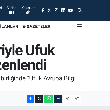
ri
Video
Yazarlar
 İLANLAR
E-GAZETELER
iyle Ufuk
zenlendi
irliğinde “Ufuk Avrupa Bilgi
-
+
A
A