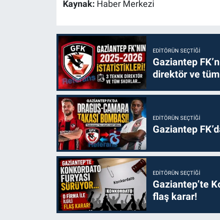
Kaynak:
Haber Merkezi
EDITÖRÜN SEÇTIĞI
Gaziantep FK’nı
direktör ve tüm
EDITÖRÜN SEÇTIĞI
Gaziantep FK’
EDITÖRÜN SEÇTIĞI
Gaziantep’te Ko
flaş karar!