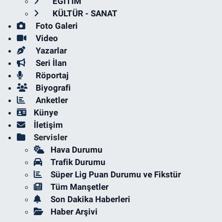
EĞİTİM
KÜLTÜR - SANAT
Foto Galeri
Video
Yazarlar
Seri İlan
Röportaj
Biyografi
Anketler
Künye
İletişim
Servisler
Hava Durumu
Trafik Durumu
Süper Lig Puan Durumu ve Fikstür
Tüm Manşetler
Son Dakika Haberleri
Haber Arşivi