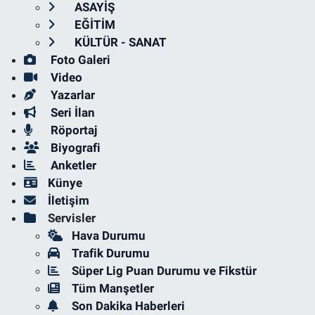
ASAYİŞ
EĞİTİM
KÜLTÜR - SANAT
Foto Galeri
Video
Yazarlar
Seri İlan
Röportaj
Biyografi
Anketler
Künye
İletişim
Servisler
Hava Durumu
Trafik Durumu
Süper Lig Puan Durumu ve Fikstür
Tüm Manşetler
Son Dakika Haberleri