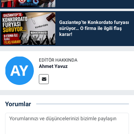
Gaziantep’te Konkordato furyası
sürüyor… O firma ile ilgili flaş
karar!
EDITÖR HAKKINDA
Ahmet Yavuz
Yorumlar