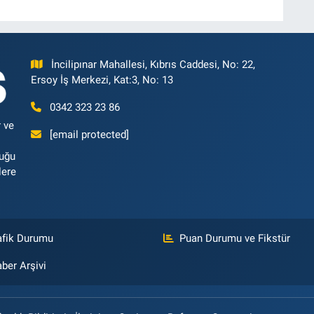
İncilipınar Mahallesi, Kıbrıs Caddesi, No: 22,
Ersoy İş Merkezi, Kat:3, No: 13
0342 323 23 86
 ve
[email protected]
luğu
lere
afik Durumu
Puan Durumu ve Fikstür
ber Arşivi