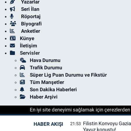
Yazarlar
Seri İlan
Röportaj
Biyografi
Anketler
Künye
İletişim
Servisler
Hava Durumu
Trafik Durumu
Süper Lig Puan Durumu ve Fikstür
Tüm Manşetler
Son Dakika Haberleri
Haber Arşivi
En iyi site deneyimi sağlamak için çerezlerden f
Filistin Konvoyu Gazia
HABER AKIŞI
21:53
Yavuz konuştu!