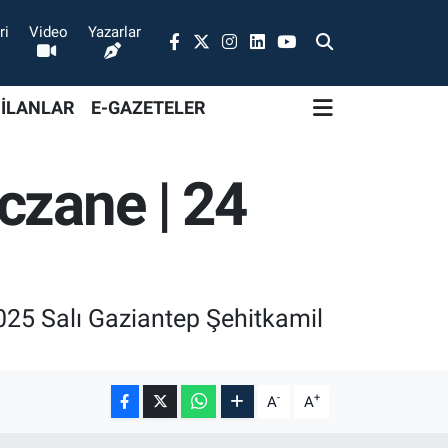
ri
Video
Yazarlar
 İLANLAR
E-GAZETELER
czane | 24
025 Salı Gaziantep Şehitkamil
-
+
A
A