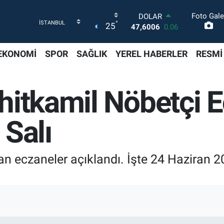
Foto Gale
DOLAR
°
25
47,6006
0.06
EURO
55,0250
0.02
EKONOMİ
SPOR
SAĞLIK
YEREL HABERLER
RESMİ
STERLİN
64,2398
0.2
GRAM ALTIN
hitkamil Nöbetçi E
6500.87
0.12
BİST100
13.799
70
 Salı
BITCOIN
64.643,95
0.16
an eczaneler açıklandı. İşte 24 Haziran 2