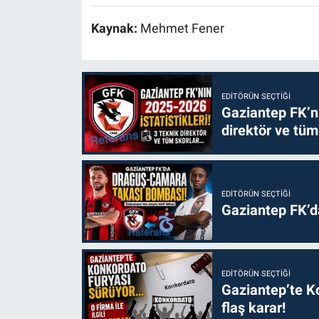
Kaynak:
Mehmet Fener
EDITÖRÜN SEÇTIĞI
Gaziantep FK’nı
direktör ve tüm
EDITÖRÜN SEÇTIĞI
Gaziantep FK’
EDITÖRÜN SEÇTIĞI
Gaziantep’te Ko
flaş karar!