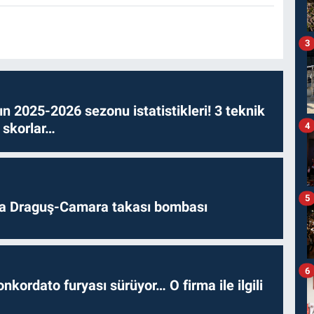
3
n 2025-2026 sezonu istatistikleri! 3 teknik
4
 skorlar…
5
da Draguş-Camara takası bombası
6
nkordato furyası sürüyor… O firma ile ilgili