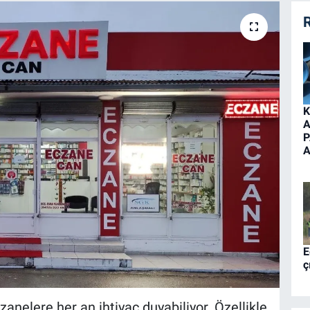
R
K
A
P
A
E
ç
anelere her an ihtiyaç duyabiliyor. Özellikle