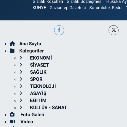
Gizlilik Koşulları
Gizlilik Sözleşmesi
Hukuka Aykı
KÜNYE - Gaziantep Gazetesi
Sorumluluk Reddi
Ana Sayfa
Kategoriler
EKONOMİ
SİYASET
SAĞLIK
SPOR
TEKNOLOJİ
ASAYİŞ
EĞİTİM
KÜLTÜR - SANAT
Foto Galeri
Video