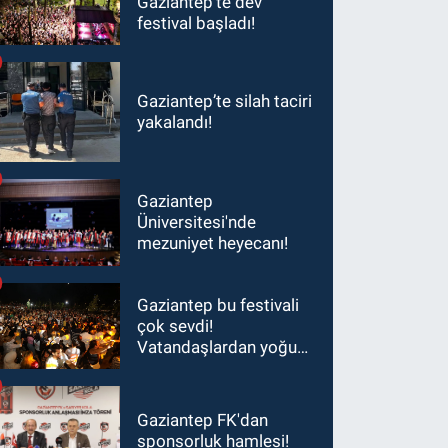
Gaziantep'te dev
festival başladı!
Gaziantep’te silah taciri
yakalandı!
Gaziantep
Üniversitesi'nde
mezuniyet heyecanı!
Gaziantep bu festivali
çok sevdi!
Vatandaşlardan yoğun
ilgi görüyor…
Gaziantep FK'dan
sponsorluk hamlesi!