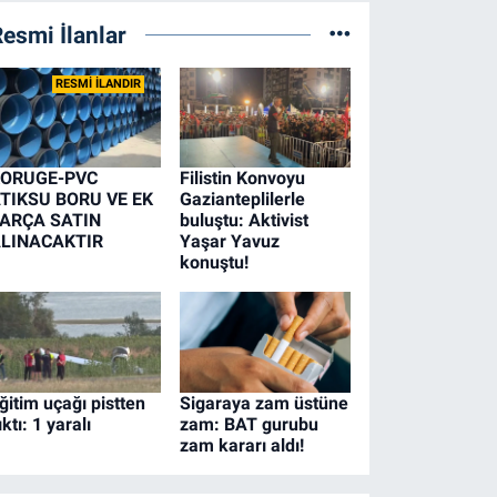
esmi İlanlar
RESMİ İLANDIR
ORUGE-PVC
Filistin Konvoyu
TIKSU BORU VE EK
Gazianteplilerle
ARÇA SATIN
buluştu: Aktivist
LINACAKTIR
Yaşar Yavuz
konuştu!
ğitim uçağı pistten
Sigaraya zam üstüne
ıktı: 1 yaralı
zam: BAT gurubu
zam kararı aldı!