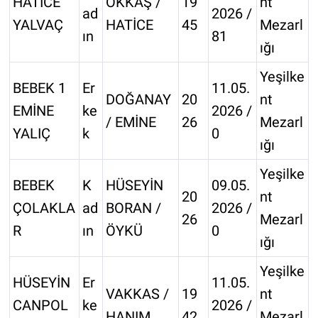
HATİCE
ÖKKAŞ /
19
nt
ad
2026 /
YALVAÇ
HATİCE
45
Mezarl
ın
81
ığı
Yeşilke
BEBEK 1
Er
11.05.
DOĞANAY
20
nt
EMİNE
ke
2026 /
/ EMİNE
26
Mezarl
YALIÇ
k
0
ığı
Yeşilke
BEBEK
K
HÜSEYİN
09.05.
20
nt
ÇOLAKLA
ad
BORAN /
2026 /
26
Mezarl
R
ın
ÖYKÜ
0
ığı
Yeşilke
HÜSEYİN
Er
11.05.
VAKKAS /
19
nt
CANPOL
ke
2026 /
HANIM
42
Mezarl