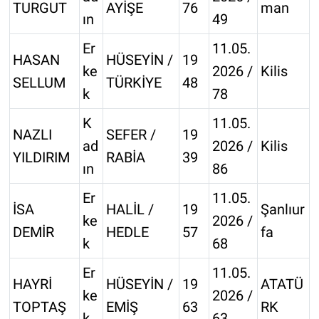
TURGUT
AYİŞE
76
man
ın
49
Er
11.05.
HASAN
HÜSEYİN /
19
ke
2026 /
Kilis
SELLUM
TÜRKİYE
48
k
78
K
11.05.
NAZLI
SEFER /
19
ad
2026 /
Kilis
YILDIRIM
RABİA
39
ın
86
Er
11.05.
İSA
HALİL /
19
Şanlıur
ke
2026 /
DEMİR
HEDLE
57
fa
k
68
Er
11.05.
HAYRİ
HÜSEYİN /
19
ATATÜ
ke
2026 /
TOPTAŞ
EMİŞ
63
RK
k
63