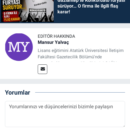
Gaziantep’te Konkordato furyası
sürüyor… O firma ile ilgili flaş
karar!
EDITÖR HAKKINDA
Mansur Yalvaç
Lisans eğitimini Atatürk Üniversitesi İletişim
Fakültesi Gazetecilik Bölümü'nde
tamamladıktan sonra, YL eğitimini GAÜN
Sosyal Bilimler Enstitüsü'nde İletişim ve T. D.
Ana Bilim Dalı'nda “Medyada Anlam İnşası:
Bitcoin Örneği” başlıklı teziyle tamamladı.
2014 yılında başladığı profesyonel kariyerini
Yorumlar
halen Referansgazetesi.com.tr'de Güncel,
Spor, Sağlık ve Ekonomi Editörü olarak
sürdürmektedir.