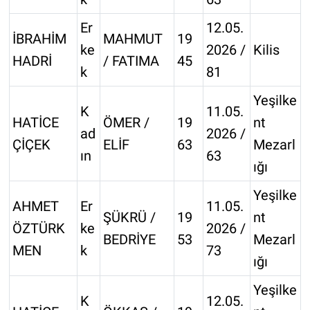
Er
12.05.
İBRAHİM
MAHMUT
19
ke
2026 /
Kilis
HADRİ
/ FATIMA
45
k
81
Yeşilke
K
11.05.
HATİCE
ÖMER /
19
nt
ad
2026 /
ÇİÇEK
ELİF
63
Mezarl
ın
63
ığı
Yeşilke
AHMET
Er
11.05.
ŞÜKRÜ /
19
nt
ÖZTÜRK
ke
2026 /
BEDRİYE
53
Mezarl
MEN
k
73
ığı
Yeşilke
K
12.05.