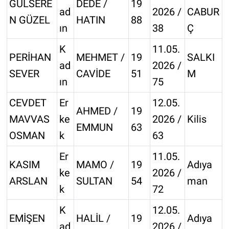
GÜLSERE
DEDE /
19
ad
2026 /
CABUR
N GÜZEL
HATIN
88
ın
38
Ç
K
11.05.
PERİHAN
MEHMET /
19
SALKI
ad
2026 /
SEVER
CAVİDE
51
M
ın
75
CEVDET
Er
12.05.
AHMED /
19
MAVVAS
ke
2026 /
Kilis
EMMUN
63
OSMAN
k
63
Er
11.05.
KASIM
MAMO /
19
Adıya
ke
2026 /
ARSLAN
SULTAN
54
man
k
72
K
12.05.
EMİŞEN
HALİL /
19
Adıya
ad
2026 /