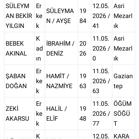
SÜLEYM
Er
12.05.
Asri
SÜLEYMA
19
AN BEKİR
ke
2026 /
Mezarl
N / AYŞE
84
YILGIN
k
41
ık
K
11.05.
Asri
BEBEK
İBRAHİM /
20
ad
2026 /
Mezarl
AKINAL
DENİZ
26
ın
0
ık
Er
11.05.
ŞABAN
HAMİT /
19
Gazian
ke
2026 /
DOĞAN
NAZMİYE
63
tep
k
63
Er
11.05.
ÖĞÜM
ZEKİ
HALİL /
19
ke
2026 /
SÖĞÜ
AKARSU
ELİF
48
k
77
T
K
12.05.
KARA