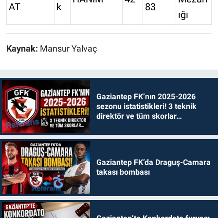
AT
k
83
ığı
Kaynak:
Mansur Yalvaç
Gaziantep FK’nın 2025-2026
sezonu istatistikleri! 3 teknik
direktör ve tüm skorlar…
Gaziantep FK’da Draguş-Camara
takası bombası