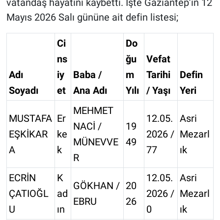
vatandaş hayatını kaybetti. İşte Gaziantep’in 12
Mayıs 2026 Salı gününe ait defin listesi;
Ci
Do
ns
ğu
Vefat
Adı
iy
Baba /
m
Tarihi
Defin
Soyadı
et
Ana Adı
Yılı
/ Yaşı
Yeri
MEHMET
MUSTAFA
Er
12.05.
Asri
NACİ /
19
EŞKİKAR
ke
2026 /
Mezarl
MÜNEVVE
49
A
k
77
ık
R
ECRİN
K
12.05.
Asri
GÖKHAN /
20
ÇATIOĞL
ad
2026 /
Mezarl
EBRU
26
U
ın
0
ık